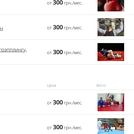
300
от
грн./мес.
300
ин
от
грн./мес.
грэпплингу,
300
от
грн./мес.
Цена
Фото
300
от
грн./мес.
300
от
грн./мес.