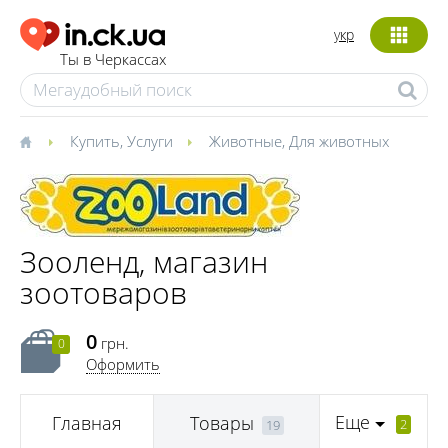
укр
Ты в Черкассах
Купить
,
Услуги
Животные
,
Для животных
Зооленд, магазин
зоотоваров
0
грн.
0
Оформить
Еще
Главная
Товары
2
19