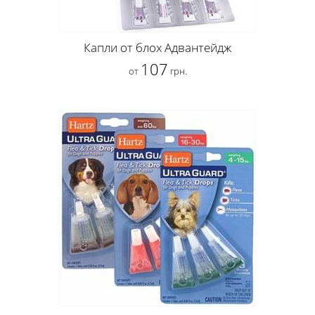
Капли от блох Адвантейдж
107
от
грн.