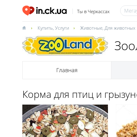
Ты в Черкассах
Купить
,
Услуги
Животные
,
Для животных
Зоо
Главная
Корма для птиц и грызу