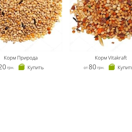
Корм Природа
Корм Vitakraft
20
80
Купить
Купит
грн.
от
грн.