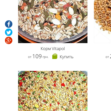
Корм Vitapol
109
Купить
от
грн.
от