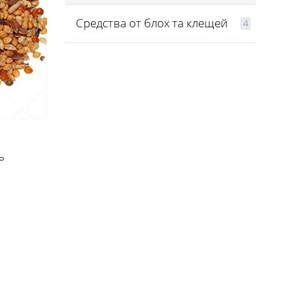
Средства от блох та клещей
4
ь