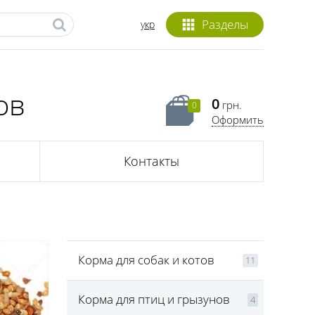
Разделы
укр
ов
0
грн.
0
Оформить
Контакты
Корма для собак и котов
11
Корма для птиц и грызунов
4