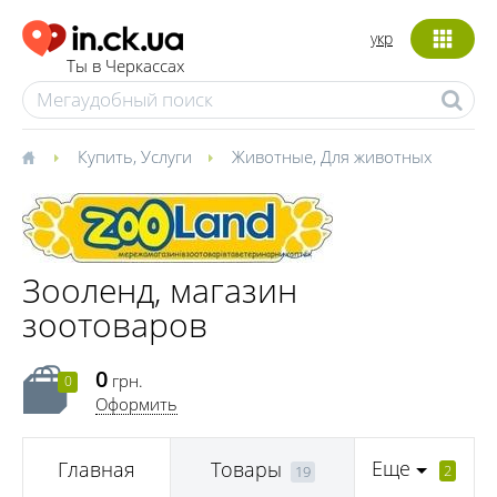
укр
Ты в Черкассах
Купить
,
Услуги
Животные
,
Для животных
Зооленд, магазин
зоотоваров
0
грн.
0
Оформить
Еще
Главная
Товары
2
19