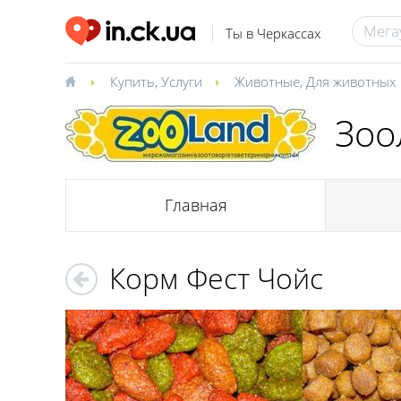
Ты в Черкассах
Купить
,
Услуги
Животные
,
Для животных
Зоо
Главная
Корм Фест Чойс