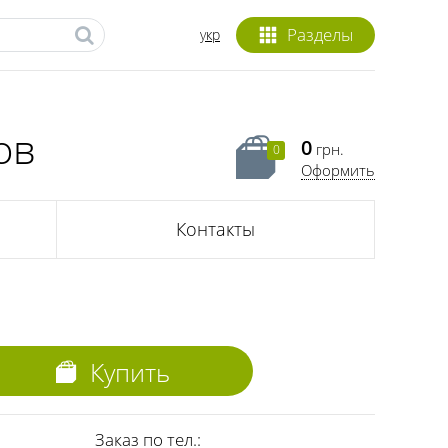
Разделы
укр
ов
0
грн.
0
Оформить
Контакты
Купить
Заказ по тел.: