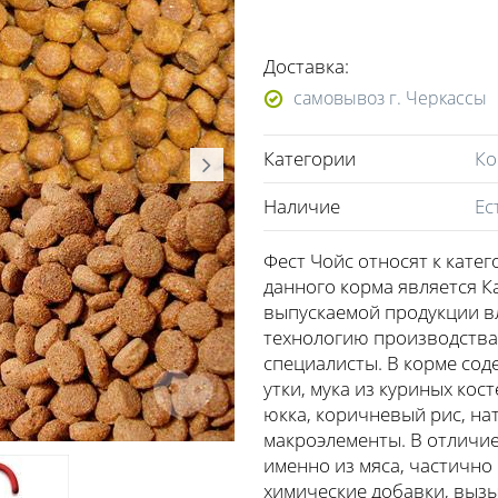
Доставка:
самовывоз г. Черкассы
Категории
Ко
Наличие
Ес
Фест Чойс относят к кате
данного корма является К
выпускаемой продукции в
технологию производства
специалисты. В корме сод
утки, мука из куриных кос
юкка, коричневый рис, на
макроэлементы. В отличие
именно из мяса, частично 
химические добавки, выз