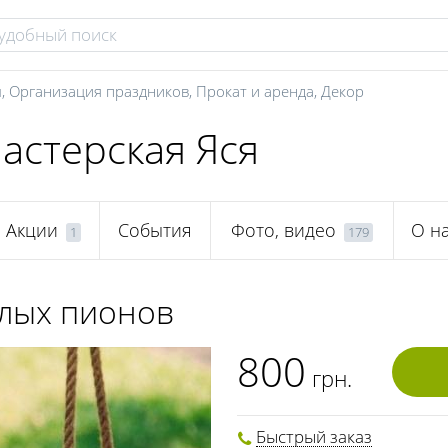
ы
,
Организация праздников
,
Прокат и аренда
,
Декор
астерская Яся
Акции
События
Фото, видео
О н
1
179
елых пионов
800
грн.
Быстрый заказ