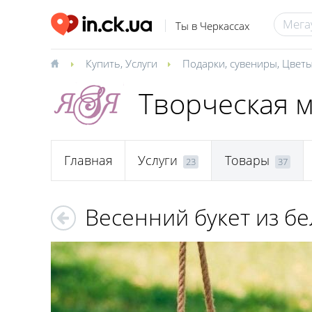
Ты в Черкассах
Купить
,
Услуги
Подарки, сувениры
,
Цвет
Творческая м
Главная
Услуги
Товары
23
37
Весенний букет из б