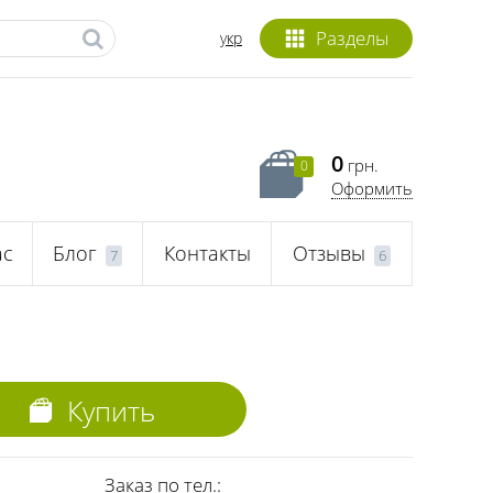
Разделы
укр
0
грн.
0
Оформить
ас
Блог
Контакты
Отзывы
7
6
Купить
Заказ по тел.: