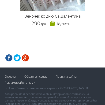
Веночек ко дню Св.Валентина
290
Купить
грн.
Оферта
Обратная связь
Правила сайта
Рекламируйся с нами
in.ck.ua - бизнес и развлечения Черкассы © 2013-2026, TAG.UA
Копирование и перепечатка любых материалов с сайта in.ck.ua
возможны только при наличии прямой активной гиперссылки не
дальше первого абзаца. Использование авторских материалов сайта
in.ck.ua в печатных изданиях возможно только с письменного