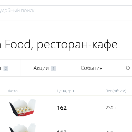
 Food, ресторан-кафе
и
Акции
События
О 
2
1
Фото
Цена, грн
Вес (объем)
162
230 г