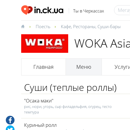
Ты в Черкассах
Поесть
Кафе
,
Рестораны
,
Суши-бары
WOKA Asia
Главная
Меню
Услуг
Суши (теплые роллы)
"Осака маки"
рис, нори, угорь, сыр филадельфия, огурец, тесто
темпура
Куриный ролл