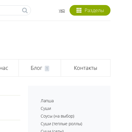
Разделы
укр
нас
Блог
Контакты
1
Лапша
Суши
Соусы (на выбор)
Суши (теплые роллы)
Суши (сеты)