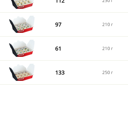
112
230 г
97
210 г
61
210 г
133
250 г