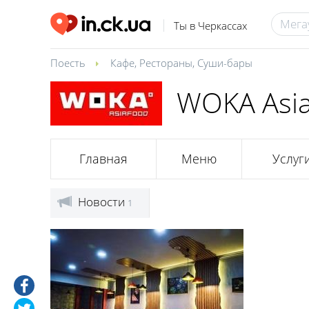
Ты в Черкассах
Поесть
Кафе
,
Рестораны
,
Суши-бары
WOKA Asia
Главная
Меню
Услуг
Новости
1