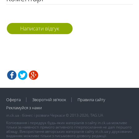
Написати відгук
Оферта
Зворотній зв'язок
Правила сайту
Рекламуйся з нами
in.ck.ua - бізнес і розваги Черкаси © 2013-2026, TAG.UA
Копіювання і передрук будь-яких матеріалів з сайту in.ck.ua можливе
тільки за наявності прямого активного гіперпосилання не далі першого
абзацу. Використання авторських матеріалів сайту in.ck.ua у друкованих
виданнях можливе тільки з письмового дозволу редакції.