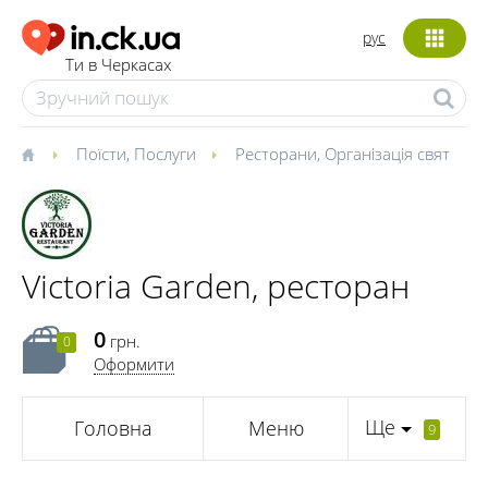
рус
Ти в Черкасах
Поїсти
,
Послуги
Ресторани
,
Організація свят
Victoria Garden, ресторан
0
грн.
0
Оформити
Ще
Головна
Меню
9