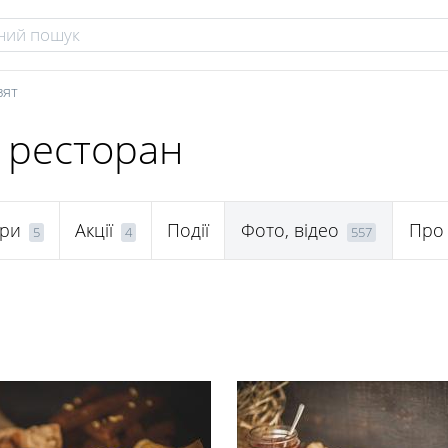
вят
, ресторан
ри
Акції
Події
Фото, відео
Про
5
4
557