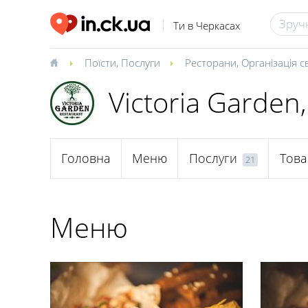
Ти в Черкасах
Поїсти
,
Послуги
Ресторани
,
Організація с
Victoria Garden
Головна
Меню
Послуги
Това
21
Меню