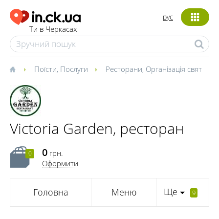
рус
Ти в Черкасах
Поїсти
,
Послуги
Ресторани
,
Організація свят
Victoria Garden, ресторан
0
грн.
0
Оформити
Ще
Головна
Меню
9