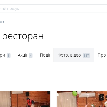
вят
, ресторан
ри
Акції
Події
Фото, відео
Про
5
4
557