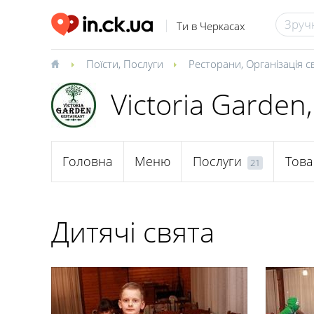
Ти в Черкасах
Поїсти
,
Послуги
Ресторани
,
Організація с
Victoria Garden
Головна
Меню
Послуги
Това
21
Дитячі свята