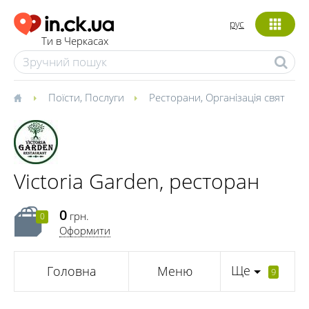
рус
Ти в Черкасах
Поїсти
,
Послуги
Ресторани
,
Організація свят
Victoria Garden, ресторан
0
грн.
0
Оформити
Ще
Головна
Меню
9