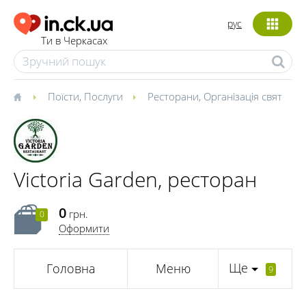
рус
Ти в Черкасах
Поїсти
,
Послуги
Ресторани
,
Організація свят
Victoria Garden, ресторан
0
грн.
0
Оформити
Ще
Головна
Меню
9