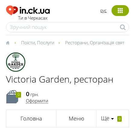
рус
Ти в Черкасах
Поїсти
,
Послуги
Ресторани
,
Організація свят
Victoria Garden, ресторан
0
грн.
0
Оформити
Ще
Головна
Меню
9