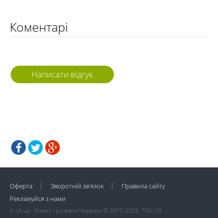
Коментарі
Написати відгук
Оферта
Зворотній зв'язок
Правила сайту
Рекламуйся з нами
in.ck.ua - бізнес і розваги Черкаси © 2013-2026, TAG.UA