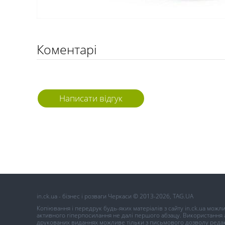
Коментарі
Написати відгук
in.ck.ua - бізнес і розваги Черкаси © 2013-2026, TAG.UA
Копіювання і передрук будь-яких матеріалів з сайту in.ck.ua можл
активного гіперпосилання не далі першого абзацу. Використання ав
друкованих виданнях можливе тільки з письмового дозволу редак