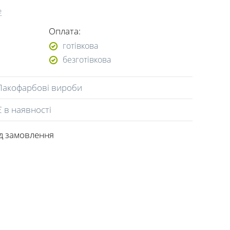
е
Оплата:
готівкова
безготівкова
Лакофарбові вироби
Є в наявності
ід замовлення