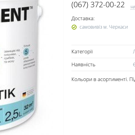
(067) 372-00-22
щ
(050) 464-01-08
Доставка:
(0472) 66-76-38
самовивіз м. Черкаси
Категорії
Наявність
Кольори в асортименті. П