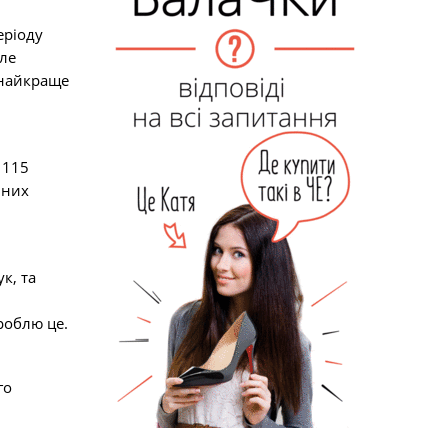
еріоду
Але
ь найкраще
 115
чних
к, та
роблю це.
го