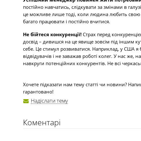
постійно навчатись, слідкувати за змінами в галу
це можливе лише тоді, коли людина любить свою р
багато працювати і постійно вчитися.
Не бійтеся конкуренції!
Страх перед конкуренціє
досвід – дивишся на це явище зовсім під іншим ку
себе. Це стимул розвиватися. Наприклад, у США я б
відвідувачів і не заважав роботі колег. У нас же, н
навкруги потенційних конкурентів. Не всі черкас
Хочете підказати нам тему статті чи новини? Напи
гарантовано!
Надіслати тему
Коментарі