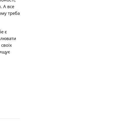
. А все
ому треба
е є
налювати
 своїх
нищує