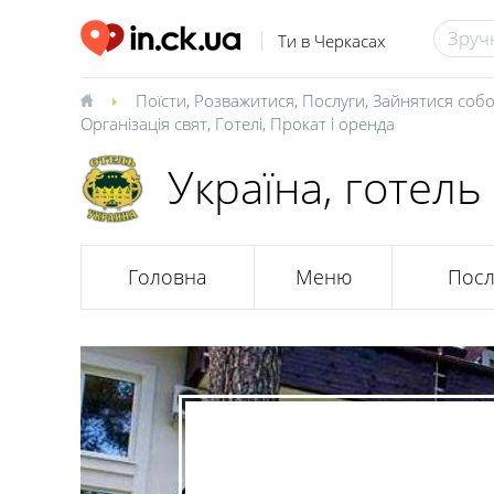
Ти в Черкасах
Поїсти
,
Розважитися
,
Послуги
,
Зайнятися соб
Організація свят
,
Готелі
,
Прокат і оренда
Україна, готель
Головна
Меню
Посл