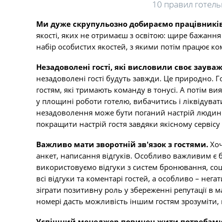
10 правил готель
Ми дуже скрупульозно добираємо працівників
якості, яких не отримаєш з освітою: щире бажанн
набір особистих якостей, з якими потім працює 
Незадоволені гості, які висловили своє заува
незадоволені гості будуть завжди. Це природно. Г
гостям, які тримають команду в тонусі. А потім 
у площині роботи готелю, вибачитись і ліквідува
незадоволення може бути поганий настрій людини,
покращити настрій гостя завдяки якісному сервіс
Важливо мати зворотній зв'язок з гостями.
Хоч
анкет, написання відгуків. Особливо важливим є 
використовуємо відгуки з систем бронювання, соц
всі відгуки та коментарі гостей, а особливо – нега
зіграти позитивну роль у збереженні репутації в 
номері дасть можливість іншим гостям зрозуміти, 
Успішний менеджер повинен жити потребами