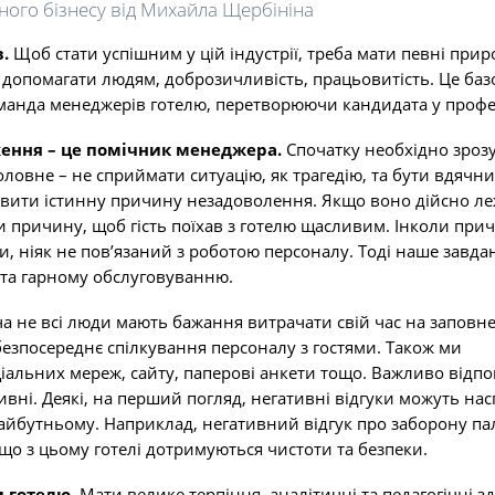
ного бізнесу від Михайла Щербініна
.
Щоб стати успішним у цій індустрії, треба мати певні прир
я допомагати людям, доброзичливість, працьовитість. Це ба
команда менеджерів готелю, перетворюючи кандидата у проф
ження – це помічник менеджера.
Спочатку необхідно зрозу
оловне – не сприймати ситуацію, як трагедію, та бути вдячн
виявити істинну причину незадоволення. Якщо воно дійсно л
ти причину, щоб гість поїхав з готелю щасливим. Інколи пр
 ніяк не пов’язаний з роботою персоналу. Тоді наше завда
у та гарному обслуговуванню.
а не всі люди мають бажання витрачати свій час на заповн
безпосереднє спілкування персоналу з гостями. Також ми
іальних мереж, сайту, паперові анкети тощо. Важливо відпо
тивні. Деякі, на перший погляд, негативні відгуки можуть на
майбутньому. Наприклад, негативний відгук про заборону па
що з цьому готелі дотримуються чистоти та безпеки.
 готелю.
Мати велике терпіння, аналітичні та педагогічні зд