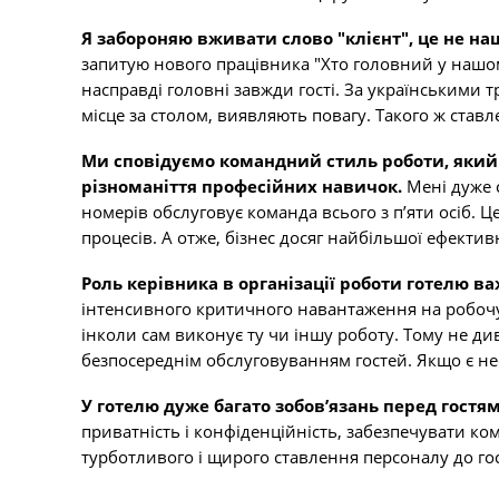
Я забороняю вживати слово "клієнт", це не на
запитую нового працівника "Хто головний у нашому
насправді головні завжди гості. За українськими т
місце за столом, виявляють повагу. Такого ж ставл
Ми сповідуємо командний стиль роботи, який в
різноманіття професійних навичок.
Мені дуже с
номерів обслуговує команда всього з п’яти осіб. Ц
процесів. А отже, бізнес досяг найбільшої ефективн
Роль керівника в організації роботи готелю в
інтенсивного критичного навантаження на робочу 
інколи сам виконує ту чи іншу роботу. Тому не д
безпосереднім обслуговуванням гостей. Якщо є нео
У готелю дуже багато зобов’язань перед гостя
приватність і конфіденційність, забезпечувати ко
турботливого і щирого ставлення персоналу до гос