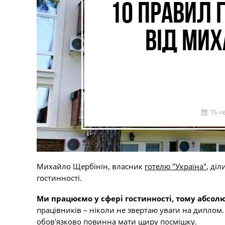
10 правил 
від Мих
15 ч
Михайло Щербінін, власник
готелю "Україна"
, діл
гостинності.
Ми працюємо у сфері гостинності, тому абсолю
працівників – ніколи не звертаю уваги на диплом
обов'язково повинна мати щиру посмішку.