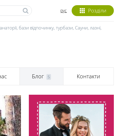
Розділи
рус
анаторії, бази відпочинку, турбази
,
Сауни, лазні
,
нас
Блог
Контакти
5