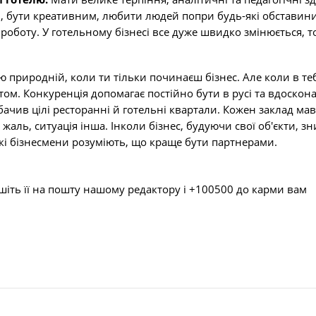
зі, бути креативним, любити людей попри будь-які обставини
оботу. У готельному бізнесі все дуже швидко змінюється, т
ю природній, коли ти тільки починаєш бізнес. Але коли в теб
том. Конкуренція допомагає постійно бути в русі та вдоско
ачив цілі ресторанні й готельні квартали. Кожен заклад мав
а жаль, ситуація інша. Інколи бізнес, будуючи свої об'єкти, з
ькі бізнесмени розуміють, що краще бути партнерами.
шіть її на пошту нашому редактору і +100500 до карми вам