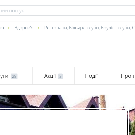
ою
Здоров'я
Ресторани
,
Більярд-клуби
,
Боулінг-клуби
,
С
уги
Акції
Події
Про 
28
3