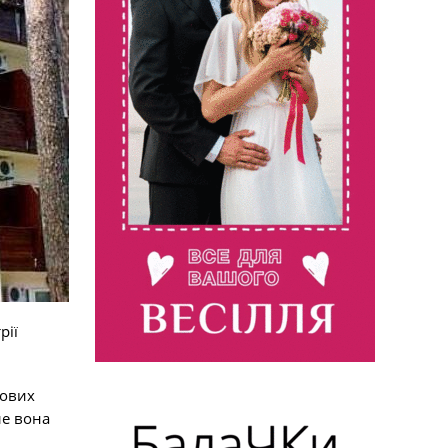
рії
нових
ле вона