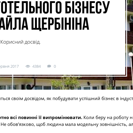
готельного бізнесу
айла Щербініна
Корисний досвід.
ервня 2017
4384
0
иться своїм досвідом, як побудувати успішний бізнес в індуст
тно всі повинні її випромінювати.
Коли беру на роботу 
. Не обов’язково, щоб людина мала модельну зовнішність, а