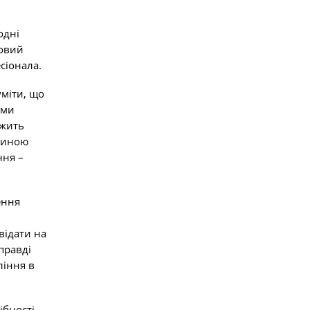
одні
зовий
есіонала.
міти, що
ими
ежить
ичиною
ння –
ення
відати на
справді
ління в
ібності,