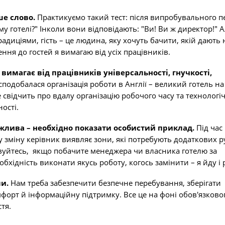
ше слово.
Практикуємо такий тест: після випробувального п
 готелі?" Інколи вони відповідають: "Ви! Ви ж директор!" 
радиціями, гість – це людина, яку хочуть бачити, якій дают
ення до гостей я вимагаю від усіх працівників.
имагає від працівників універсальності, гнучкості,
подобалася організація роботи в Англії – великий готель на
е свідчить про вдалу організацію робочого часу та технологі
ості.
ажлива – необхідно показати особистий приклад.
Під час
зміну керівник виявляє зони, які потребують додаткових ру
ивуйтесь, якщо побачите менеджера чи власника готелю за
бхідність виконати якусь роботу, когось замінити – я йду і 
ми.
Нам треба забезпечити безпечне перебування, зберігати
мфорт й інформаційну підтримку. Все це на фоні обов'язково
тя.