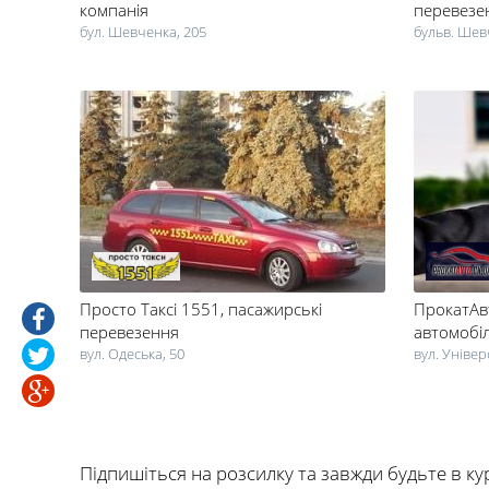
компанія
перевезе
бул. Шевченка, 205
бульв. Шев
Просто Таксі 1551
, пасажирські
ПрокатАв
перевезення
автомобіл
вул. Одеська, 50
вул. Універ
Підпишіться на розсилку та завжди будьте в ку