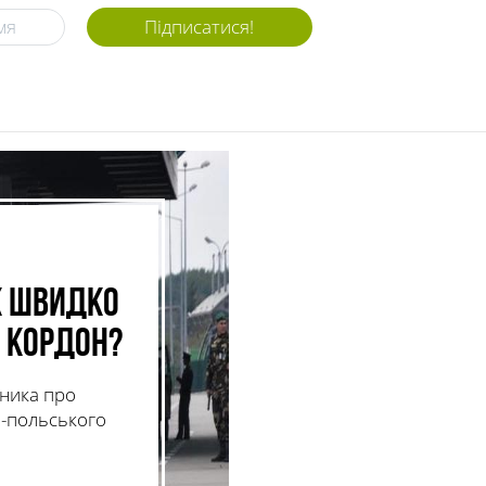
Підписатися!
к швидко
и кордон?
зника про
о-польського