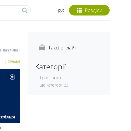
Розділи
рус
Таксі онлайн
е важлива і
 терміни? У
більше
Категорії
, коли ваше
Транспорт
томобільні,
ще категорії 23
ревезень в
я