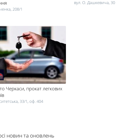
ння
вул. О. Дашкевича, 30
ченка, 208/1
то Черкаси
, прокат легкових
ів
ситетська, 33/1, оф. 404
рсі новин та оновлень