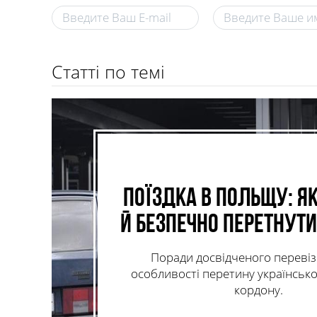
Статті по темі
Поїздка в Польщу: я
й безпечно перетнут
Поради досвідченого переві
особливості перетину українськ
кордону.