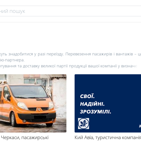
ть знадобитися у разі переїзду. Перевезення пасажирів і вантажів – ц
нію-партнера.
вання та доставку великої партії продукції вашої компанії у визначені
уатори у Черкасах дозволять швидко справитися з неприємною ситуацією
 у відкритий люк.
луг для транспортування вантажів у будь-який куточок земної кулі. Ав
ння – всі ці види послуг ви зможете знайти в цьому розділі.
ь у сфері пасажирських і вантажних перевезень, вартість вантажопе
 цю інформацію ви можете знайти на сайті in.ck.ua.
 Черкаси
, пасажирські
Кий Авіа
, туристична компані