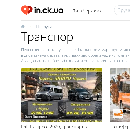
Ти в Черкасах
Послуги
Транспорт
Перевезення по місту Черкаси і міжміським маршрутам можу
відповідальна справа, в якій важливо обрати надійну компа
А якщо вам потрібно забезпечити розвантаження, транспорту
такому випадку допомогти може логістика в Черкасах. Евак
авто заглохло посеред дороги або колесо машини потрапило
Міжнародні перевезення в Черкасах – ще одна категорія пос
залізничні, негабаритні перевезення по області, авіаперевезе
Адреси, телефони та інші контакти компаній, що працюют
Черкасах, детальні описи послуг, логістика перевезень – всю
Еліт-Експресс-2020
, транспортна
Трансфер