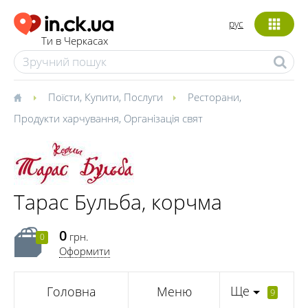
рус
Ти в Черкасах
Поїсти
,
Купити
,
Послуги
Ресторани
,
Продукти харчування
,
Організація свят
Тарас Бульба, корчма
0
грн.
0
Оформити
Ще
Головна
Меню
9