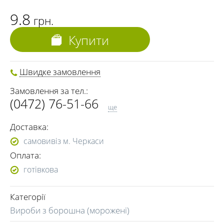
9.8
грн.
Купити
Швидке замовлення
Замовлення за тел.:
(0472) 76-51-66
ще
(093) 970-57-77
Доставка:
(096) 009-49-33
самовивіз м. Черкаси
Оплата:
готівкова
Категорії
Вироби з борошна (морожені)