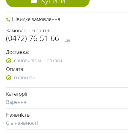
Купити
Швидке замовлення
Замовлення за тел.:
(0472) 76-51-66
ще
(093) 970-57-77
Доставка:
(096) 009-49-33
самовивіз м. Черкаси
Оплата:
готівкова
Категорії
Варення
Наявність
Є в наявності