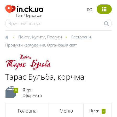
рус
Ти в Черкасах
Поїсти
,
Купити
,
Послуги
Ресторани
,
Продукти харчування
,
Організація свят
Тарас Бульба, корчма
0
грн.
0
Оформити
Ще
Головна
Меню
9