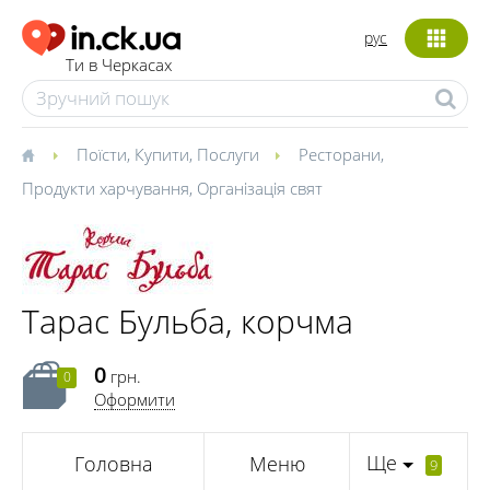
рус
Ти в Черкасах
Поїсти
,
Купити
,
Послуги
Ресторани
,
Продукти харчування
,
Організація свят
Тарас Бульба, корчма
0
грн.
0
Оформити
Ще
Головна
Меню
9