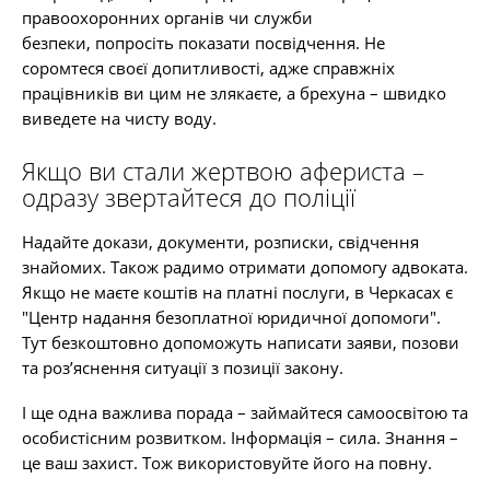
правоохоронних органів чи служби
безпеки, попросіть показати посвідчення. Не
соромтеся своєї допитливості, адже справжніх
працівників ви цим не злякаєте, а брехуна – швидко
виведете на чисту воду.
Якщо ви стали жертвою афериста –
одразу звертайтеся до поліції
Надайте докази, документи, розписки, свідчення
знайомих. Також радимо отримати допомогу адвоката.
Якщо не маєте коштів на платні послуги, в Черкасах є
"Центр надання безоплатної юридичної допомоги".
Тут безкоштовно допоможуть написати заяви, позови
та роз’яснення ситуації з позиції закону.
І ще одна важлива порада – займайтеся самоосвітою та
особистісним розвитком. Інформація – сила. Знання –
це ваш захист. Тож використовуйте його на повну.