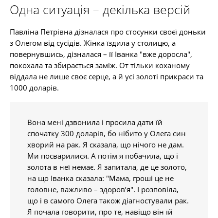
Одна ситуація – декілька версій
Павліна Петрівна дізналася про стосунки своєї доньки
з Олегом від сусідів. Жінка їздила у столицю, а
повернувшись, дізналася – її Іванка "вже доросла",
покохала та збирається заміж. От тільки коханому
віддала не лише своє серце, а й усі золоті прикраси та
1000 доларів.
Вона мені дзвонила і просила дати їй
спочатку 300 доларів, бо нібито у Олега син
хворий на рак. Я сказала, що нічого не дам.
Ми посварилися. А потім я побачила, що і
золота в неї немає. Я запитала, де це золото,
на що Іванка сказала: "Мама, гроші це не
головне, важливо – здоров’я". І розповіла,
що і в самого Олега також діагностували рак.
Я почала говорити, про те, навіщо він їй