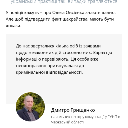
українській практиці такі випадки трапляються
У поліції кажуть – про Олега Овсієнка знають давно.
Але щоб підтвердити факт шахрайства, мають бути
докази.
До нас зверталися кілька осіб із заявами
щодо незаконних дій стосовно них. Зараз цю
інформацію перевіряють. Ця особа вже
неодноразово притягувалася до
кримінальної відповідальності.
Дмитро Грищенко
начальник сектору комунікації у ГУНП в
Черкаській області