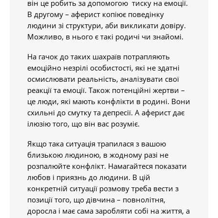
він це робить за допомогою тиску на емоції.
В другому – аферист копіює поведінку
людини зі структури, аби викликати довіру.
Можливо, в нього є такі родичі чи знайомі.
На гачок до таких шахраїв потрапляють
емоційно незрілі особистості, які не здатні
осмислювати реальність, аналізувати свої
реакції та емоції. Також потенційні жертви –
це люди, які мають конфлікти в родині. Вони
схильні до смутку та депресії. А аферист дає
ілюзію того, що він вас розуміє.
Якщо така ситуація трапилася з вашою
близькою людиною, в жодному разі не
розпалюйте конфлікт. Намагайтеся показати
любов і приязнь до людини. В цій
конкретній ситуації розмову треба вести з
позиції того, що дівчина – повнолітня,
доросла і має сама заробляти собі на життя, а