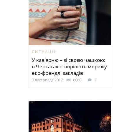
СИТУАЦІЇ
У кав'ярню – зі своєю чашкою:
в Черкасах створюють мережу
еко-френдлі закладів
3 листопада 2017
6060
2