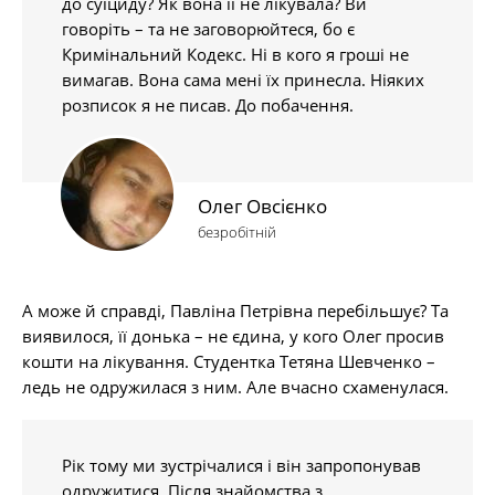
до суїциду? Як вона її не лікувала? Ви
говоріть – та не заговорюйтеся, бо є
Кримінальний Кодекс. Ні в кого я гроші не
вимагав. Вона сама мені їх принесла. Ніяких
розписок я не писав. До побачення.
Олег Овсієнко
безробітній
А може й справді, Павліна Петрівна перебільшує? Та
виявилося, її донька – не єдина, у кого Олег просив
кошти на лікування. Студентка Тетяна Шевченко –
ледь не одружилася з ним. Але вчасно схаменулася.
Рік тому ми зустрічалися і він запропонував
одружитися. Після знайомства з