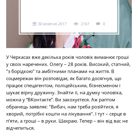
30 жовтня 2017
2167
0
У Черкасах вже декілька років чоловік виманює гроші
у своїх наречених. Олегу – 28 років. Високий, статний,
"з борідкою" та амбітними планами на життя. В
соцмережах він розповідає, як багато досягнув, що
працює спецагентом, поліцейським, бізнесменом і
шукає вірну дружину. Знайти її, на думку чоловіка,
можна у “ВКонтакте”. Ви закохуєтеся. Аж раптом
обранець заявляє: "Вибач, нам треба розійтися, я
хворий, потрібні кошти на лікування". І тут – серце в
п’яти, а гроші – в руки. Шахраю. Тепер – він від вас не
відчепиться.