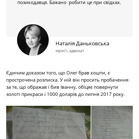
позикодавця. Бажано робити це при свідках.
Наталія Даньковська
юрист, адвокат
Єдиним доказом того, що Олег брав кошти, є
прострочена розписка. У ній він просить пробачення
за те, що ображав і бив Іванну, обіцяє повернути
золоті прикраси і 1000 доларів до липня 2017 року.