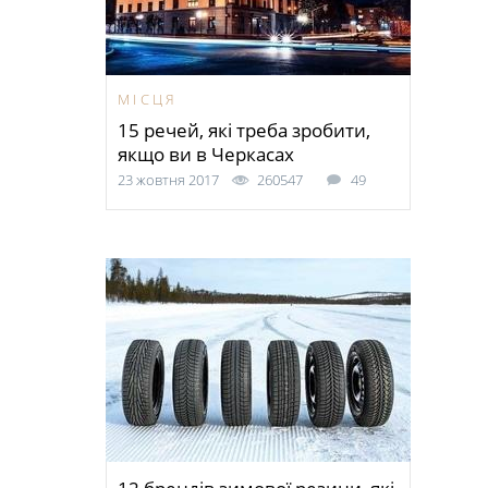
МІСЦЯ
15 речей, які треба зробити,
якщо ви в Черкасах
23 жовтня 2017
260547
49