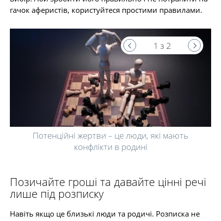
гачок аферистів, користуйтеся простими правилами.
1 з 2
Потенційні жертви – це люди, які мають
конфлікти в родині
Позичайте гроші та давайте цінні речі
лише під розписку
Навіть якщо це близькі люди та родичі. Розписка не