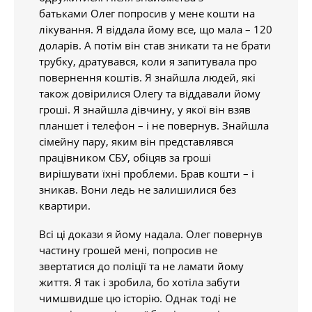
батьками Олег попросив у мене кошти на
лікування. Я віддала йому все, що мала – 120
доларів. А потім він став зникати та не брати
трубку, дратувався, коли я запитувала про
повернення коштів. Я знайшла людей, які
також довірилися Олегу та віддавали йому
гроші. Я знайшла дівчину, у якої він взяв
планшет і телефон – і не повернув. Знайшла
сімейну пару, яким він представлявся
працівником СБУ, обіцяв за гроші
вирішувати їхні проблеми. Брав кошти – і
зникав. Вони ледь не залишилися без
квартири.
Всі ці докази я йому надала. Олег повернув
частину грошей мені, попросив не
звертатися до поліції та не ламати йому
життя. Я так і зробила, бо хотіла забути
чимшвидше цю історію. Однак тоді не