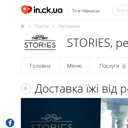
Ти в Черкасах
Поїсти
Ресторани
STORIES, р
Головна
Меню
Послуги
8
Доставка їжі від 