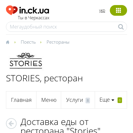
укр
Ты в Черкассах
Поесть
Рестораны
STORIES, ресторан
Еще
Главная
Меню
Услуги
6
8
Доставка еды от
ресторана "Stories"