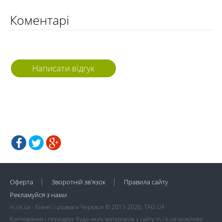
Коментарі
Написати відгук
Оферта
Зворотній зв'язок
Правила сайту
Рекламуйся з нами
in.ck.ua - бізнес і розваги Черкаси © 2013-2026, TAG.UA
Копіювання і передрук будь-яких матеріалів з сайту in.ck.ua можливе