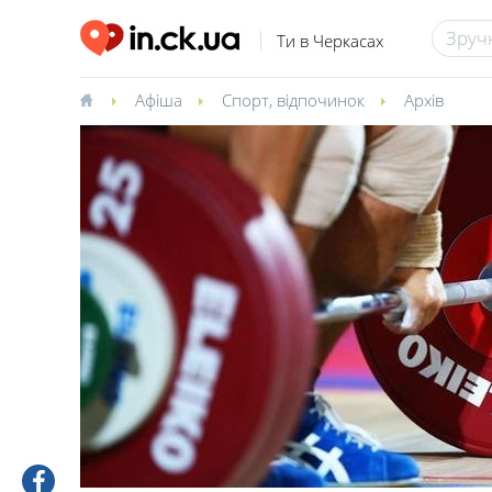
Ти в Черкасах
Афіша
Спорт, відпочинок
Архів