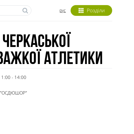
Розділи
рус
 Черкаської
 важкої атлетики
11:00 - 14:00
КЗ "ОСДЮШОР"