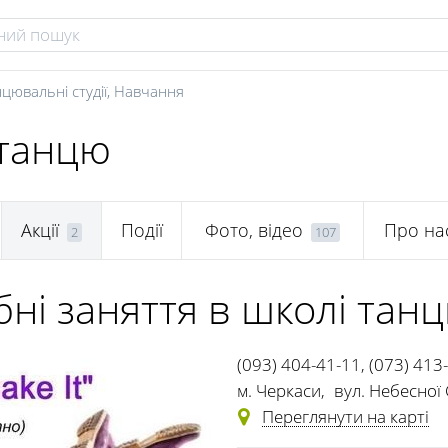
цювальні студії
,
Навчання
 танцю
Акції
Події
Фото, відео
Про на
2
107
ні заняття в школі танцю
(093) 404-41-11
,
(073) 413
м. Черкаси
,
вул. Небесної 
Переглянути на карті