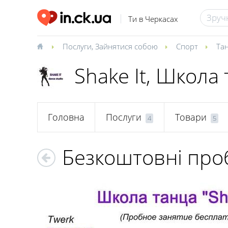
Ти в Черкасах
Послуги
,
Зайнятися собою
Спорт
Тан
Shake It, Школа
Головна
Послуги
Товари
4
5
Безкоштовні проб