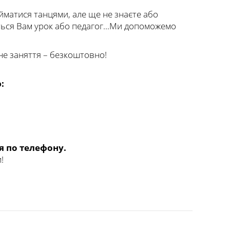
йматися танцями, але ще не знаєте або
ться Вам урок або педагог...Ми допоможемо
не заняття – безкоштовно!
:
тя по телефону.
!