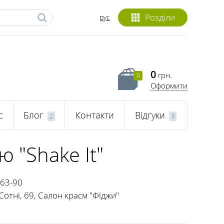
Розділи
рус
0
грн.
0
Оформити
с
Блог
Контакти
Відгуки
2
3
 "Shake It"
-63-90
Сотні, 69, Салон красм "Фіджи"