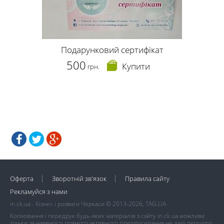
Подарунковий сертифікат
500
Купити
грн.
Оферта
Зворотній зв'язок
Правила сайту
Рекламуйся з нами
in.ck.ua - бізнес і розваги Черкаси © 2013-2026, TAG.UA
Копіювання і передрук будь-яких матеріалів з сайту in.ck.ua можливе
тільки за наявності прямого активного гіперпосилання не далі першого