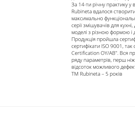
За 14-ти річну практику у
Rubineta вдалося створити 
максимально функціональн
серії змішувачів для кухні
моделі з різною формою і 
Продукція пройшла сертифі
сертифікати ISO 9001, та
Certification OY/AB". Вся 
ряду параметрів, перш ніж
відсоток можливого дефект
ТМ Rubineta – 5 років