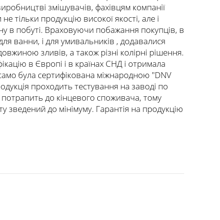
 виробництві змішувачів, фахівцям компанії
не тільки продукцію високої якості, але і
у в побуті. Враховуючи побажання покупців, в
, для ванни, і для умивальників , додавалися
довжиною зливів, а також різні колірні рішення.
кацію в Європі і в країнах СНД і отримала
к само була сертифікована міжнародною "DNV
продукція проходить тестування на заводі по
 потрапить до кінцевого споживача, тому
у зведений до мінімуму. Гарантія на продукцію