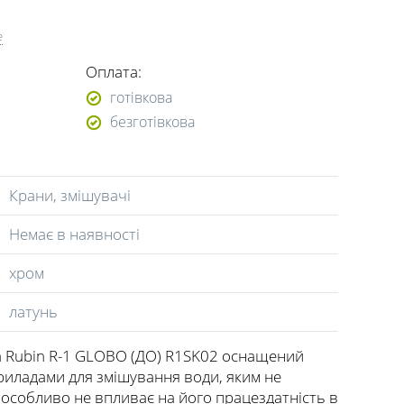
е
Оплата:
готівкова
безготівкова
Крани, змішувачі
Немає в наявності
хром
латунь
a Rubin R-1 GLOBO (ДО) R1SK02 оснащений
риладами для змішування води, яким не
 особливо не впливає на його працездатність в