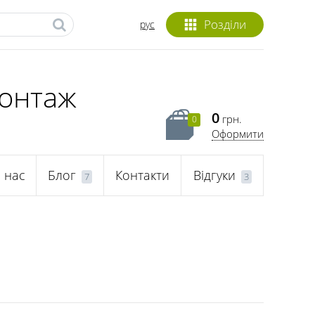
Розділи
рус
монтаж
0
грн.
0
Оформити
 нас
Блог
Контакти
Відгуки
7
3