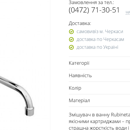
Замовлення за тел.:
(0472) 71-30-51
щ
(063) 361-36-71
Доставка:
(050) 447-19-84
самовивіз м. Черкаси
доставка по Черкасам
доставка по Україні
Категорії
Наявність
Колір
Матеріал
Змішувач в ванну Rubinet
якісними картриджами – п
страшна жорсткість води і