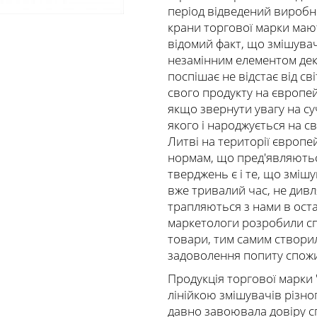
період відведений виробн
крани торгової марки маю
відомий факт, що змішувач
незамінним елементом деко
поспішає не відстає від сві
свого продукту на європей
якщо звернути увагу на с
якого і народжується на с
Литві на території європе
нормам, що пред'являютьс
тверджень є і те, що зміш
вже тривалий час, не дивл
трапляються з нами в остан
маркетологи розробили спец
товари, тим самим створил
задоволення попиту спож
Продукція торгової марки 
лінійкою змішувачів різно
давно завоювала довіру спо