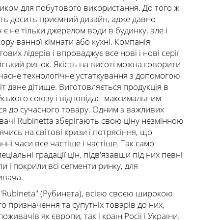
иком для побутового використання. До того ж
ть досить приємний дизайн, адже давно
 є не тільки джерелом води в будинку, але і
ру ванної кімнати або кухні. Компанія
тових лідерів і впроваджує все нові і нові серії
ський ринок. Якість на висоті можна говорити
учасне технологічне устаткування з допомогою
віт дане дітище. Виготовляється продукція в
йського союзу і відповідає максимальним
я до сучасного товару. Одним з важливих
увачі Rubinetta зберігають свою ціну незмінною
ячись на світові кризи і потрясіння, що
ні часи все частіше і частіше. Так само
іальні градації цін, підв'язавши під них певні
и і покрили всі сегменти ринку, для
ивача.
"Rubineta" (Рубинета), всією своєю широкою
го призначення та супутніх товарів до них,
живачів як європи, так і країн Росії і України.