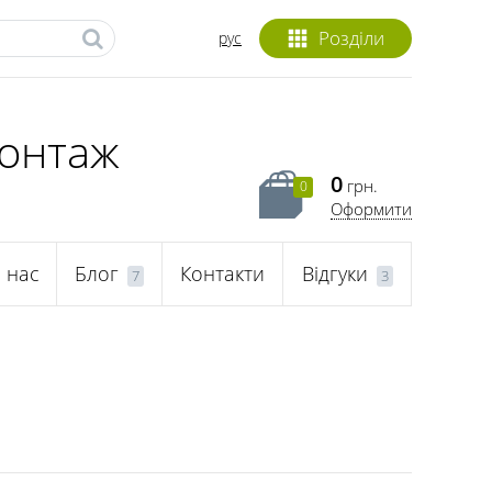
Розділи
рус
монтаж
0
грн.
0
Оформити
 нас
Блог
Контакти
Відгуки
7
3