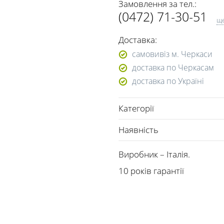
Замовлення за тел.:
(0472) 71-30-51
щ
(063) 361-36-71
Доставка:
(050) 447-19-84
самовивіз м. Черкаси
доставка по Черкасам
доставка по Україні
Категорії
Наявність
Виробник – Італія.
10 років гарантії