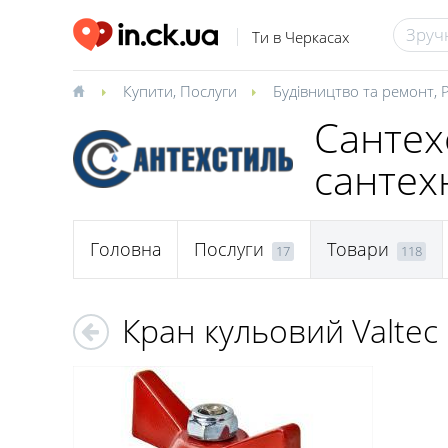
Ти в Черкасах
Купити
,
Послуги
Будівництво та ремонт
,
Сантех
сантех
Головна
Послуги
Товари
17
118
Кран кульовий Valtec 