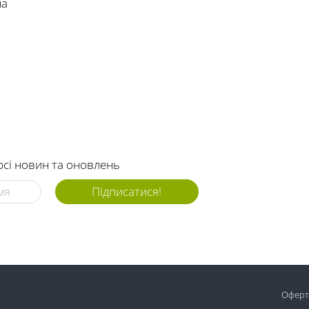
на
рсі новин та оновлень
Підписатися!
Оферт