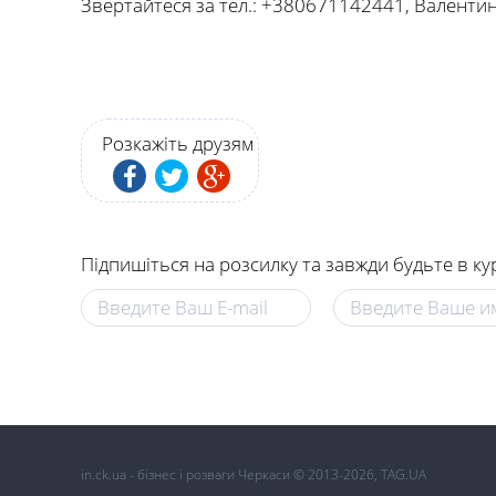
Звертайтеся за тел.: +380671142441, Валенти
Розкажіть друзям
Підпишіться на розсилку та завжди будьте в ку
in.ck.ua - бізнес і розваги Черкаси © 2013-2026, TAG.UA