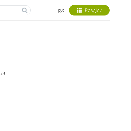
Розділи
рус
68 –