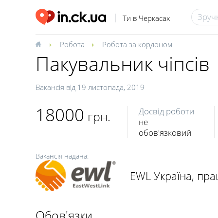
Ти в Черкасах
Робота
Робота за кордоном
Пакувальник чіпсів
Вакансія від
19 листопада, 2019
18000
Досвід роботи
грн.
не
обов'язковий
Вакансія надана:
EWL Україна, пр
Обов'язки