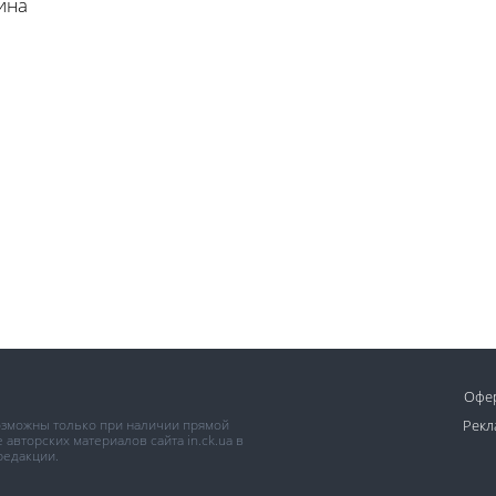
ина
Офе
возможны только при наличии прямой
Рекл
авторских материалов сайта in.ck.ua в
редакции.