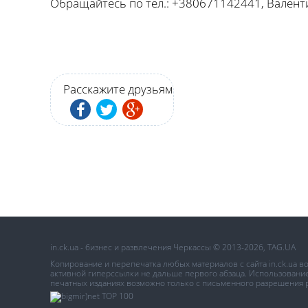
Обращайтесь по тел.: +380671142441, Валент
Расскажите друзьям
in.ck.ua - бизнес и развлечения Черкассы © 2013-2026, TAG.UA
Копирование и перепечатка любых материалов с сайта in.ck.ua 
активной гиперссылки не дальше первого абзаца. Использование 
печатных изданиях возможно только с письменного разрешения 