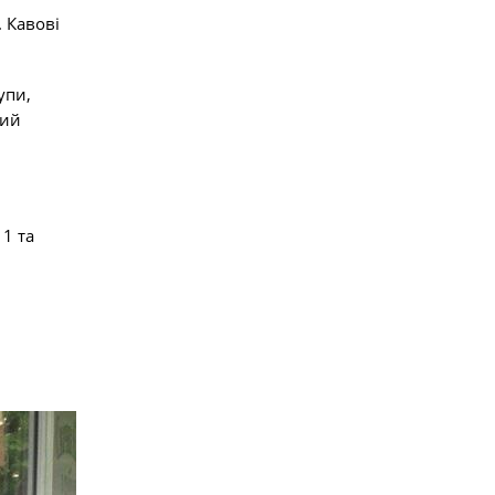
. Кавові
упи,
ний
1 та