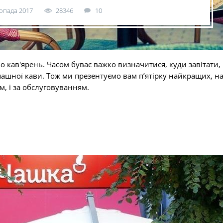
опада 2017
28346
10
ло кав'ярень. Часом буває важко визначитися, куди завітати,
ашної кави. Тож ми презентуємо вам п’ятірку найкращих, н
ом, і за обслуговуванням.