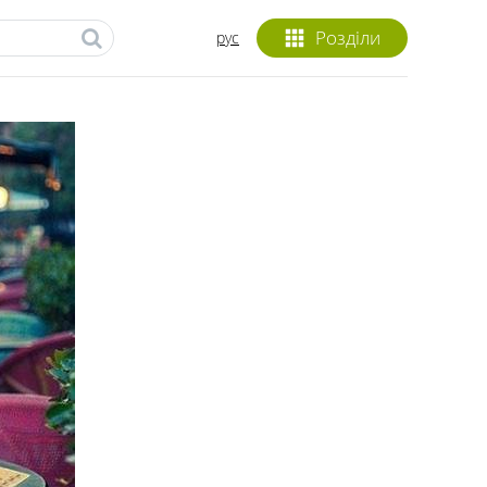
Розділи
рус