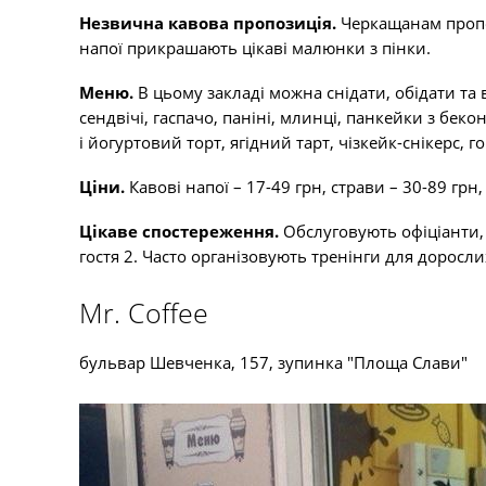
Незвична кавова пропозиція.
Черкащанам пропон
напої прикрашають цікаві малюнки з пінки.
Меню.
В цьому закладі можна снідати, обідати та 
сендвічі, гаспачо, паніні, млинці, панкейки з беко
і йогуртовий торт, ягідний тарт, чізкейк-снікерс, г
Ціни.
Кавові напої – 17-49 грн, страви – 30-89 грн,
Цікаве спостереження.
Обслуговують офіціанти,
гостя 2. Часто організовують тренінги для доросл
Mr. Coffee
бульвар Шевченка, 157, зупинка "Площа Слави"