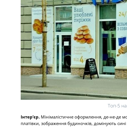
Топ-5 н
Інтер’єр.
Мінімалістичне оформлення, де-не-де мо
платівки, зображення будиночків, домінують син