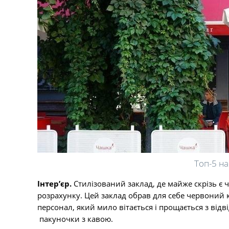
Топ-5 н
Інтер’єр.
Стилізований заклад, де майже скрізь є 
розрахунку. Цей заклад обрав для себе червоний ко
персонал, який мило вітається і прощається з відв
пакуночки з кавою.