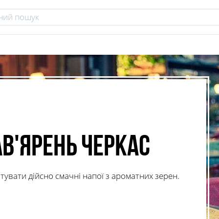
ав'ярень Черкас
отувати дійсно смачні напої з ароматних зерен.