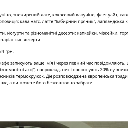
чіно, знежирений лате, кокосовий капучіно, флет уайт, кава
опозиція: кава натс, латте "Імбирний пряник", лапландська к
, йогурти та різноманітні десерти: капкейки, чізкейки, тор
етаріанські десерти
 34 грн.
кафе записують ваше ім’я і через певний час повідомляють,
ізноманітні акції, наприклад, нині пропонують 20%-ву зниж
ласників термокружок. Діє розповсюджена європейська тради
ишає, а ви можете його безкоштовно забрати.