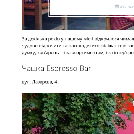
29 лист
За декілька років у нашому місті відкрилося чима
чудово відпочити та насолодитися філіжанкою зап
думку, кав'ярень – і за асортиментом, і за інтер’єр
Чашка Espresso Bar
вул. Лазарєва, 4