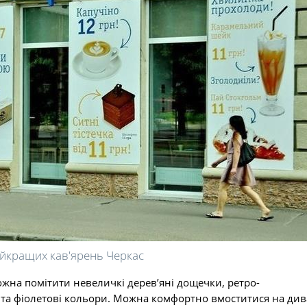
айкращих кав'ярень Черкас
жна помітити невеличкі дерев’яні дощечки, ретро-
і та фіолетові кольори. Можна комфортно вмоститися на ди