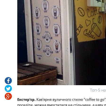
Топ-5 н
Екстер’єр.
Кав'ярня вуличного стилю "coffee to go"
посидіти, можна вмоститися на стільчики, а каву 