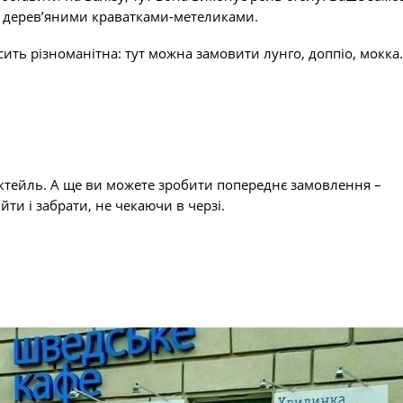
и дерев’яними краватками-метеликами.
сить різноманітна: тут можна замовити лунго, доппіо, мокка
ктейль. А ще ви можете зробити попереднє замовлення –
ти і забрати, не чекаючи в черзі.