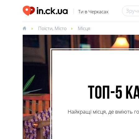
Ти в Черкасах
Поїсти
,
Місто
Місця
Топ-5 к
Найкращі місця, де вміють г