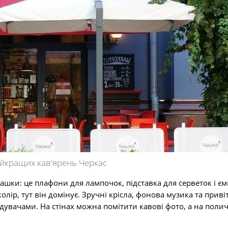
айкращих кав'ярень Черкас
чашки: це плафони для лампочок, підставка для серветок і єм
лір, тут він домінує. Зручні крісла, фонова музика та прив
ідувачами. На стінах можна помітити кавові фото, а на полич