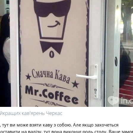
айкращих кав'ярень Черкас
, тут ви може взяти каву з собою. Але якщо захочеться
поставити на валізу, тут вона виконує роль столу. Ваше зам