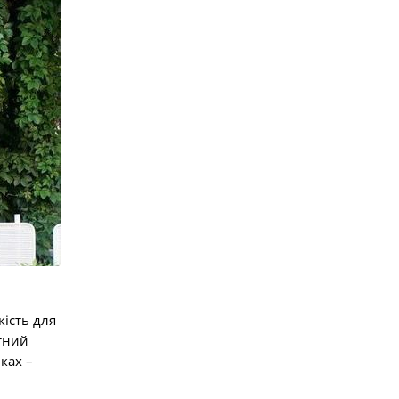
кість для
ітний
ках –