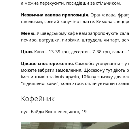
а можна перекусити, посидівши за стільчиком.
Незвична кавова пропозиція.
Оранж кава, фрапу
шведськи, соєвий капучіно і латте. Зимова спецпр
Меню.
У шведському кафе вам запропонують салати
печиво, ватрушки, пиріжки, штрудель чи тарт, вег
Ціни.
Кава – 13-39 грн, десерти – 7-38 грн, салат –
Цікаве спостереження.
Самообслуговування – у 
можете забрати замовлення. Щосезону тут діють р
іменинників та їхніх друзів, 10%-ву знижку для в
"підвішеної кави", коли хтось оплачує напій і зал
Кофейник
вул. Байди Вишневецького, 19