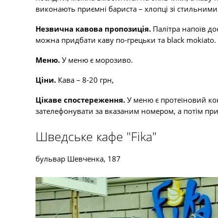
виконають приємні бариста – хлопці зі стильним
Незвична кавова пропозиція.
Палітра напоїв до
можна придбати каву по-грецьки та black mokiato.
Меню.
У меню є морозиво.
Ціни.
Кава – 8-20 грн,
Цікаве спостереження.
У меню є протеїновий ко
зателефонувати за вказаним номером, а потім прий
Шведське кафе "Fika"
бульвар Шевченка, 187