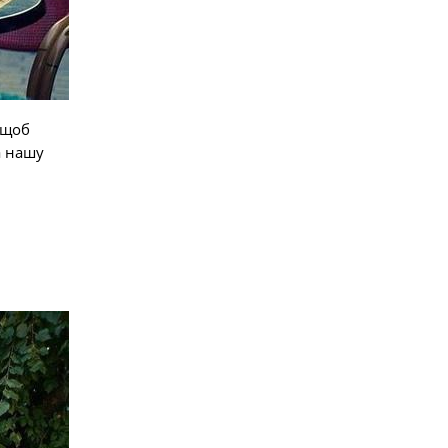
 щоб
а нашу