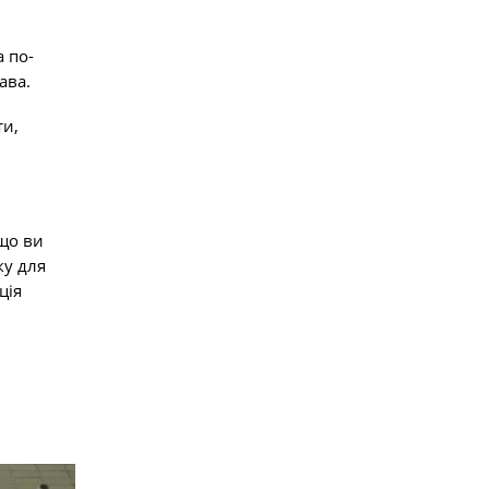
 по-
ава.
ти,
 що ви
ку для
ція