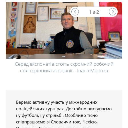
1 з 2
Серед експонатів стоїть скромний робочий
стіл керівника асоціації – Івана Мороза
Беремо активну участь у міжнародних
поліцейських турнірах. Достойно виступаємо
і у футболі, і у стрільбі. Особливо тісно
співпрацюємо зі Словаччиною, Чехією,