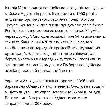
Історія Міжнародної поліцейської асоціації налічує вже
майже сім десятків років. Її створили в 1950 році з
ініціативи британського сержанта поліції Артура
Троупа. Британські полісмени придумали девіз "Servo
Per Amikeco", що мовою есперанто означає "Служба
через дружбу". Сьогодні асоціація має 64 національних
секції та більше ніж 420 тисяч членів. Це одна з
найбільших міжнародних професійних неурядових
організацій. Члени асоціації активно спілкуються,
беруть участь у міжнародних зустрічах і спортивних
змаганнях. У німецькому замку Гімборн поліцейська
асоціація має свій навчальний центр.
Українську секцію асоціації створили в 1996 році.
Зараз вона об’єднує 7 тисяч членів. Очолює її перший
міністр внутрішніх справ незалежної України Андрій
Василишин. А черкаське відділення активно
запрацювало з 2008 року.