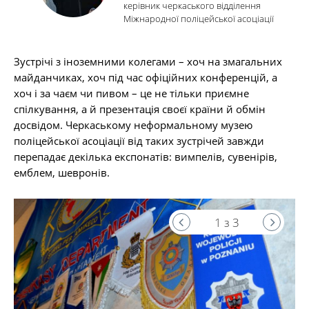
керівник черкаського відділення
Міжнародної поліцейської асоціації
Зустрічі з іноземними колегами – хоч на змагальних
майданчиках, хоч під час офіційних конференцій, а
хоч і за чаєм чи пивом – це не тільки приємне
спілкування, а й презентація своєї країни й обмін
досвідом. Черкаському неформальному музею
поліцейської асоціації від таких зустрічей завжди
перепадає декілька експонатів: вимпелів, сувенірів,
емблем, шевронів.
1 з 3