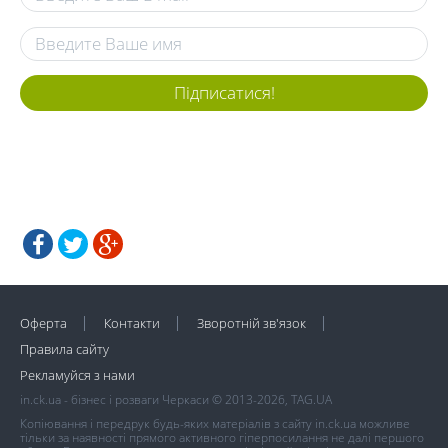
Підписатися!
Оферта
Контакти
Зворотній зв'язок
Правила сайту
Рекламуйся з нами
in.ck.ua - бізнес і розваги Черкаси © 2013-2026, TAG.UA
Копіювання і передрук будь-яких матеріалів з сайту in.ck.ua можливе
тільки за наявності прямого активного гіперпосилання не далі першого