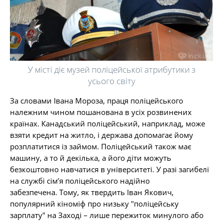
У місті діє музей поліцейської атрибутики з
усього світу
За словами Івана Мороза, праця поліцейського
належним чином пошанована в усіх розвинених
країнах. Канадський поліцейський, наприклад, може
взяти кредит на житло, і держава допомагає йому
розплатитися із займом. Поліцейський також має
машину, а то й декілька, а його діти можуть
безкоштовно навчатися в університеті. У разі загибелі
на службі сім’я поліцейського надійно
забезпечена. Тому, як твердить Іван Якович,
популярний кіноміф про низьку "поліцейську
зарплату" на Заході – лише пережиток минулого або