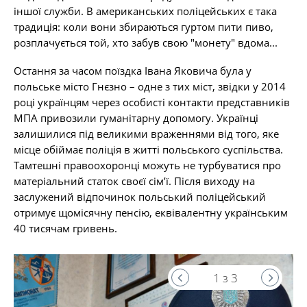
іншої служби. В американських поліцейських є така
традиція: коли вони збираються гуртом пити пиво,
розплачується той, хто забув свою "монету" вдома...
Остання за часом поїздка Івана Яковича була у
польське місто Гнєзно – одне з тих міст, звідки у 2014
році українцям через особисті контакти представників
МПА привозили гуманітарну допомогу. Українці
залишилися під великими враженнями від того, яке
місце обіймає поліція в житті польського суспільства.
Тамтешні правоохоронці можуть не турбуватися про
матеріальний статок своєї сім’ї. Після виходу на
заслужений відпочинок польський поліцейський
отримує щомісячну пенсію, еквівалентну українським
40 тисячам гривень.
1 з 3