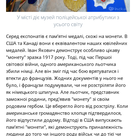
У місті діє музей поліцейської атрибутики з
усього світу
Серед експонатів є пам’ятні медалі, схожі на монети. В
США та Канаді вони є еквівалентом наших ювілейних
медалей. Іван Якович демонструє особливо цікаву
"монету" зразка 1917 року. Тоді, під час Першої
світової війни, одного американського льотчика
збили німці. Але він зміг під час бою врятуватися і
втекти до французів. Жодних документів у нього не
було, і французи подумували, чи не розстріляти його
як німецького шпигуна. Але льотчик, представник
заможної родини, пред’явив "монету" зі своїм
родовим гербом. Це вберегло його від розстрілу. Коли
американське громадянство хлопця підтвердилося,
його відпустили додому. Відтоді в США випускають
пам’ятні "монети", які демонструють приналежність
людини до того чи іншого роду військ чи до тієї чи