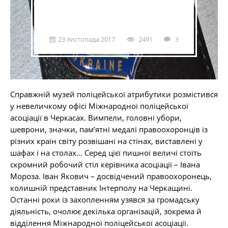
23 листопада 2017
2491
3
Справжній музей поліцейської атрибутики розмістився
у невеличкому офісі Міжнародної поліцейської
асоціації в Черкасах. Вимпели, головні убори,
шеврони, значки, пам’ятні медалі правоохоронців із
різних країн світу розвішані на стінах, виставлені у
шафах і на столах... Серед цієї пишної величі стоїть
скромний робочий стіл керівника асоціації – Івана
Мороза. Іван Якович – досвідчений правоохоронець,
колишній представник Інтерполу на Черкащині.
Останні роки із захопленням узявся за громадську
діяльність, очолює декілька організацій, зокрема й
відділення Міжнародної поліцейської асоціації.