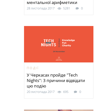
ментальної арифметики
28 листопада 2017
5281
0
ПОДІЇ
У Черкасах пройде "Tech
Nights": 3 причини відвідати
цю подію
20 листопада 2017
695
0