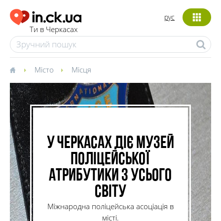
рус
Ти в Черкасах
Місто
Місця
У Черкасах діє музей
поліцейської
атрибутики з усього
світу
Міжнародна поліцейська асоціація в
місті.