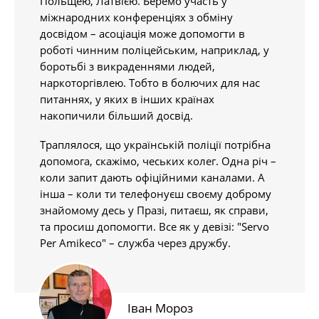
Польщею, Латвією. Беремо участь у
міжнародних конференціях з обміну
досвідом – асоціація може допомогти в
роботі чинним поліцейським, наприклад, у
боротьбі з викраденнями людей,
наркоторгівлею. Тобто в болючих для нас
питаннях, у яких в інших країнах
накопичили більший досвід.
Траплялося, що українській поліції потрібна
допомога, скажімо, чеських колег. Одна річ –
коли запит дають офіційними каналами. А
інша – коли ти телефонуєш своєму доброму
знайомому десь у Празі, питаєш, як справи,
та просиш допомогти. Все як у девізі: "Servo
Per Amikeco" – служба через дружбу.
Іван Мороз