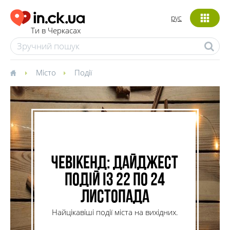
рус
Ти в Черкасах
Місто
Події
ЧеВікенд: дайджест
подій із 22 по 24
листопада
Найцікавіші події міста на вихідних.