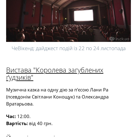
ЧеВікенд: дайджест подій із 22 по 24 листопада
Вистава "Королева загублених
ґудзиків"
Музична казка на одну дію за п'єсою Лани Ра
(псевдонім Світлани Конощук) та Олександра
Вратарьова.
Час:
12:00.
Вартість:
від 40 грн.