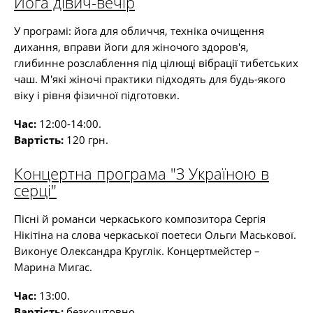
Йога дівич-вечір
У програмі: йога для обличчя, техніка очищення
дихання, вправи йоги для жіночого здоров'я,
глибинне розслаблення під цілющі вібрації тибетських
чаш. М'які жіночі практики підходять для будь-якого
віку і рівня фізичної підготовки.
Час:
12:00-14:00.
Вартість:
120 грн.
Концертна програма "З Україною в
серці"
Пісні й романси черкаського композитора Сергія
Нікітіна на слова черкаської поетеси Ольги Маськової.
Виконує Олександра Круглік. Концертмейстер –
Марина Мигас.
Час:
13:00.
Вартість:
безкоштовно.