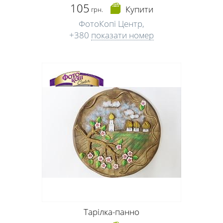
105
Купити
грн.
ФотоКопі Центр,
+380
показати номер
Тарілка-панно