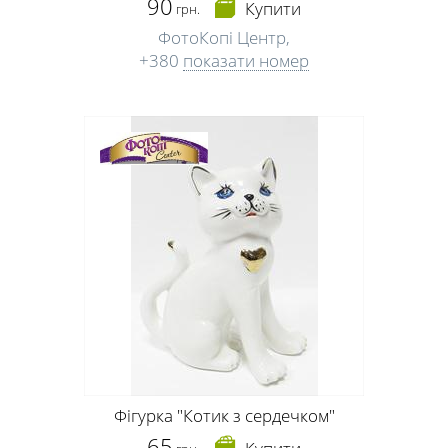
90
Купити
грн.
ФотоКопі Центр,
+380
показати номер
Фігурка "Котик з сердечком"
65