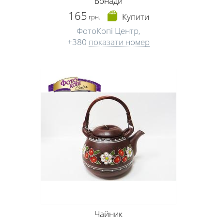
Бонади
165
Купити
грн.
ФотоКопі Центр,
+380
показати номер
Чайник