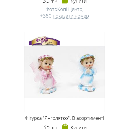
Купити
грн.
ФотоКопі Центр,
+380
показати номер
Фігурка "Янголятко". В асортименті
35
Купити
грн.