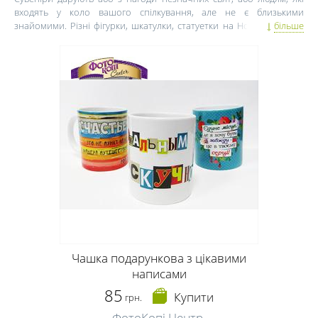
входять у коло вашого спілкування, але не є близькими
знайомими. Різні фігурки, шкатулки, статуетки на Новий рік – це
більше
хороший подарунок колегам. Ви можете дібрати сувенір по знаку
Зодіаку або за кольоровою гамою прийдешнього Нового року.
Приємні сувеніри, дрібнички, які будуть нагадувати вам про
новорічну пору можна оригінально презентувати адресату
привітання. Якщо ви вирішили купити подарунки сувеніри,
розгляньте варіант, як можна зробити їх оригінальними. Так,
наприклад, якщо сувенір виготовлений з металу або містить
металеві елементи, на них можна вигравіювати привітання з
Новим роком або інші теплі слова. Сувеніри, новорічні свічки,
статуетки, скриньки – це хороший бюджетний варіант подарунка.
Проявіть трохи фантазії – і навіть такий недорогий подарунок
засяє по-особливому.
Чашка подарункова з цікавими
написами
85
Купити
грн.
ФотоКопі Центр,