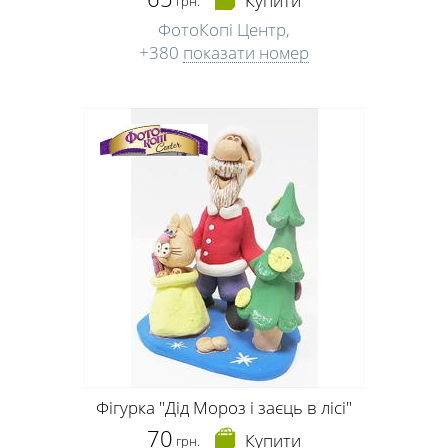
Купити
грн.
ФотоКопі Центр,
+380
показати номер
Фігурка "Дід Мороз і заєць в лісі"
70
Купити
грн.