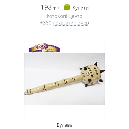
198
Купити
грн.
ФотоКопі Центр,
+380
показати номер
Булава