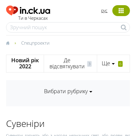
рус
Ти в Черкасах
Спецпроекти
Новий рік
Де
Ще
3
6
2022
відсвяткувати
Вибрати рубрику
Сувеніри
Сувеніри дарують або з нагоди незначних свят, або людям, які