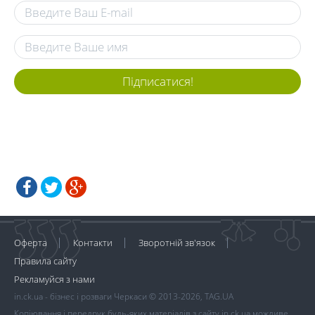
Підписатися!
Оферта
Контакти
Зворотній зв'язок
Правила сайту
Рекламуйся з нами
in.ck.ua - бізнес і розваги Черкаси © 2013-2026, TAG.UA
Копіювання і передрук будь-яких матеріалів з сайту in.ck.ua можливе