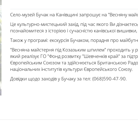
Село-музей Бучак на Канівщині запрошує на "Весняну ма
Це культурно-мистецький захід, під час якого Ви дізнаєтес
познайомитеся з історією і сучасністю канівської вишивки, 
Також у програмі: екскурсія Бучаком, порадня про майбутнє
"Весняна майстерня під Козазьким шпилем" проходить у ра
який реалізує ГО "Фонд розвитку "Шевченків край" за підт
Європейським Союзом та здійснюється Британською Радою 
національних інститутів культури Європейського Союзу.
Довідки щодо заходів у Бучаку за тел: (068)590-47-90.