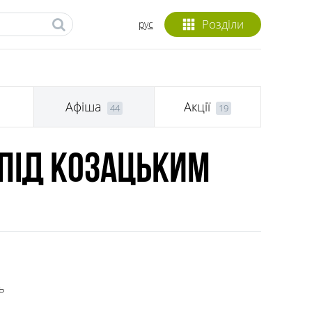
Розділи
рус
и
Афіша
Акції
44
19
 під Козацьким
ь