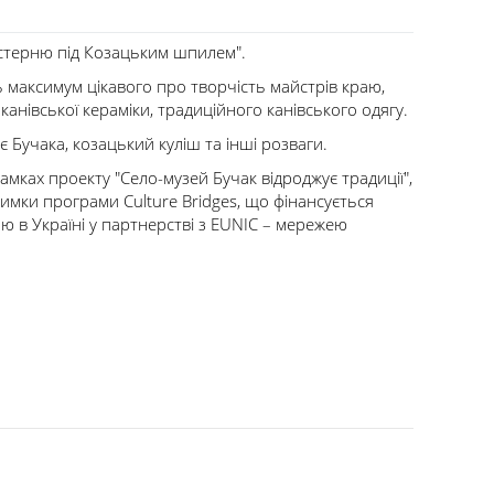
йстерню під Козацьким шпилем".
ь максимум цікавого про творчість майстрів краю,
канівської кераміки, традиційного канівського одягу.
 Бучака, козацький куліш та інші розваги.
мках проекту "Село-музей Бучак відроджує традиції",
римки програми Culture Bridges, що фінансується
в Україні у партнерстві з EUNIC – мережею