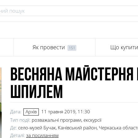
Як провести
Що купит
151
Весняна майстерня
шпилем
Дата:
11 травня 2019, 11:30
Архів
Тип події:
розважальні програми, екскурсії
Де:
село-музей Бучак, Канівський район, Черкаська област
Деталі:
за посиланням