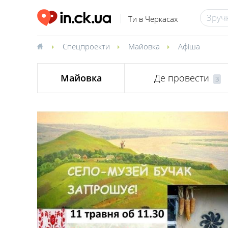
Ти в Черкасах
Спецпроекти
Майовка
Афіша
Майовка
Де провести
3