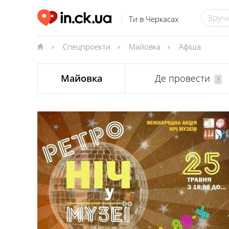
Ти в Черкасах
Спецпроекти
Майовка
Афіша
Майовка
Де провести
3