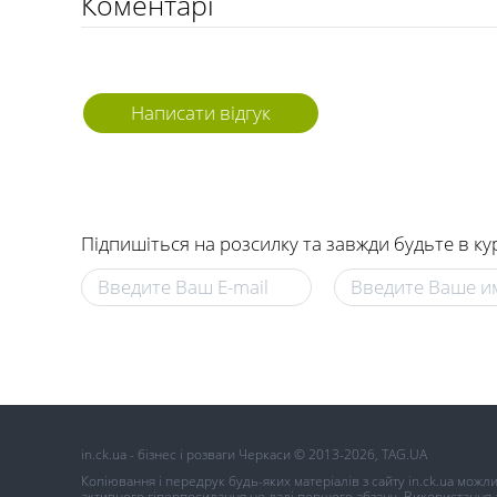
Коментарі
Написати відгук
Підпишіться на розсилку та завжди будьте в ку
in.ck.ua - бізнес і розваги Черкаси © 2013-2026, TAG.UA
Копіювання і передрук будь-яких матеріалів з сайту in.ck.ua можл
активного гіперпосилання не далі першого абзацу. Використання ав