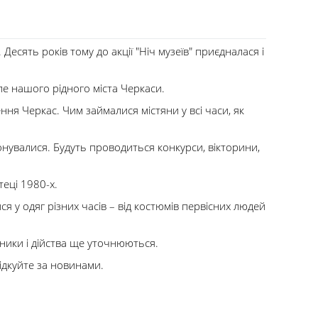
есять років тому до акції "Ніч музеїв" приєдналася і
е нашого рідного міста Черкаси.
ння Черкас. Чим займалися містяни у всі часи, як
онувалися. Будуть проводиться конкурси, вікторини,
теці 1980-х.
 у одяг різних часів – від костюмів первісних людей
ники і дійства ще уточнюються.
лідкуйте за новинами.