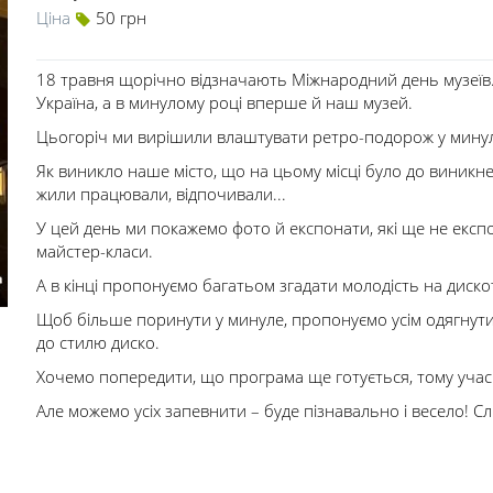
Ціна
50 грн
18 травня щорічно відзначають Міжнародний день музеїв. Д
Україна, а в минулому році вперше й наш музей.
Цьогоріч ми вирішили влаштувати ретро-подорож у минул
Як виникло наше місто, що на цьому місці було до виникне
жили працювали, відпочивали...
У цей день ми покажемо фото й експонати, які ще не експ
майстер-класи.
А в кінці пропонуємо багатьом згадати молодість на диско
Щоб більше поринути у минуле, пропонуємо усім одягнутися
до стилю диско.
Хочемо попередити, що програма ще готується, тому учас
Але можемо усіх запевнити – буде пізнавально і весело! С