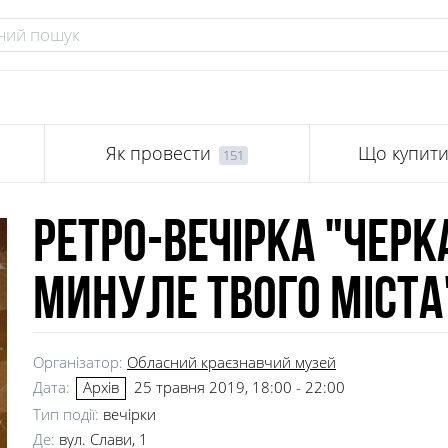
Як провести
Що купит
151
Ретро-вечірка "Чер
минуле твого міста
Організатор:
Обласний краєзнавчий музей
Дата:
25 травня 2019, 18:00 - 22:00
Архів
Тип події:
вечірки
Де:
вул. Слави, 1