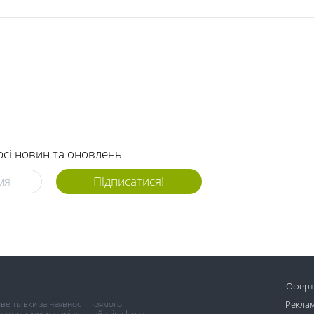
рсі новин та оновлень
Підписатися!
Оферт
иве тільки за наявності прямого
Реклам
торських матеріалів сайту in.ck.ua у