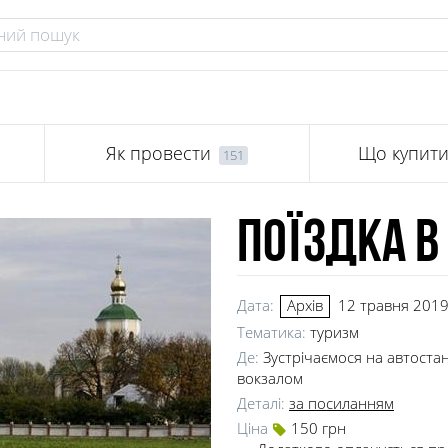
Як провести
Що купит
151
Поїздка в
Дата:
12 травня 2019
Архів
Тематика:
туризм
Де:
Зустрічаємося на автостанц
вокзалом
Деталі:
за посиланням
Ціна
150 грн