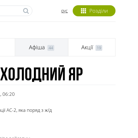
Розділи
рус
и
Афіша
Акції
44
19
 Холодний Яр
, 06:20
ії АС-2, яка поряд з ж/д