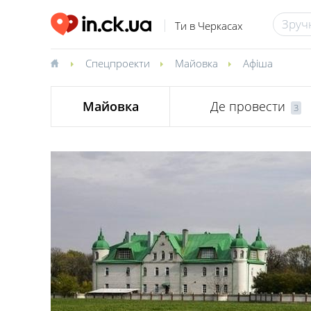
Ти в Черкасах
Спецпроекти
Майовка
Афіша
Майовка
Де провести
3