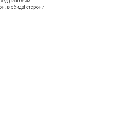
оїзд рейсовим
н. в обидві сторони.