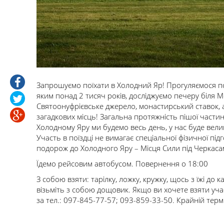
Запрошуємо поїхати в Холодний Яр! Прогуляємося по
яким понад 2 тисяч років, досліджуємо печеру біля 
Святоонуфрієвське джерело, монастирський ставок, 
загадкових місць! Загальна протяжність пішої частин
Холодному Яру ми будемо весь день, у нас буде вели
Участь в поїздці не вимагає спеціальної фізичної п
подорож до Холодного Яру – Місця Сили під Черкаса
Їдемо рейсовим автобусом. Повернення о 18:00
З собою взяти: тарілку, ложку, кружку, щось з їжі до к
візьміть з собою дощовик. Якщо ви хочете взяти учас
за тел.: 097-845-77-57; 093-859-33-50. Крайній термі