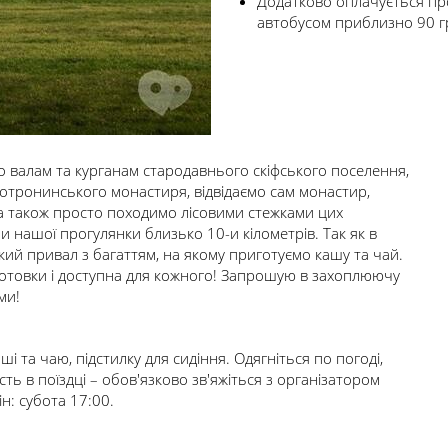
Додатково оплачується пр
автобусом приблизно 90 гр
 валам та курганам стародавнього скіфського поселення,
Мотронинського монастиря, відвідаємо сам монастир,
а також просто походимо лісовими стежками цих
и нашої прогулянки близько 10-и кілометрів. Так як в
кий привал з багаттям, на якому приготуємо кашу та чай.
ідготовки і доступна для кожного! Запрошую в захоплюючу
ми!
аші та чаю, підстилку для сидіння. Одягніться по погоді,
ть в поїздці – обов'язково зв'яжіться з організатором
н: субота 17:00.