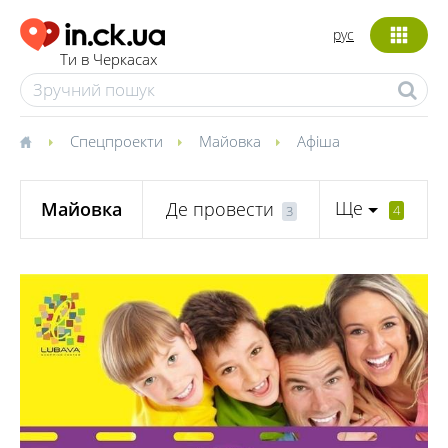
рус
Ти в Черкасах
Спецпроекти
Майовка
Афіша
Ще
Майовка
Де провести
4
3