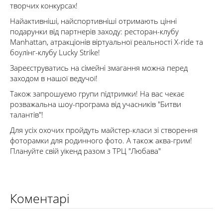
творчих конкурсах!
Найактивніші, найспортивніші отримають цінні
подарунки від партнерів заходу: ресторан-клубу
Manhattan, атракціонів віртуальної реальності X-ride та
боулінг-клубу Lucky Strikе!
Зареєструватись на сімейні змагання можна перед
заходом в нашої ведучої!
Також запрошуємо групи підтримки! На вас чекає
розважальна шоу-програма від учасників "Битви
талантів"!
Для усіх охочих пройдуть майстер-класи зі створення
фоторамки для родинного фото. А також аква-грим!
Плануйте свій уїкенд разом з ТРЦ "Любава"
Коментарі