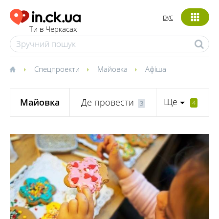
рус
Ти в Черкасах
Спецпроекти
Майовка
Афіша
Ще
Майовка
Де провести
4
3