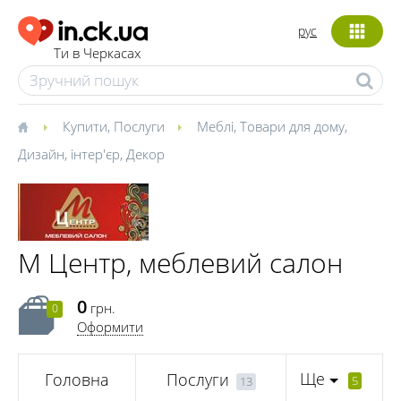
рус
Ти в Черкасах
Купити
,
Послуги
Меблі
,
Товари для дому
,
Дизайн, інтер'єр
,
Декор
М Центр, меблевий салон
0
грн.
0
Оформити
Ще
Головна
Послуги
5
13