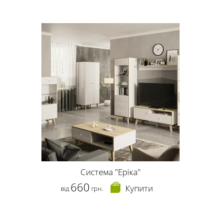
Система "Еріка"
660
Купити
від
грн.