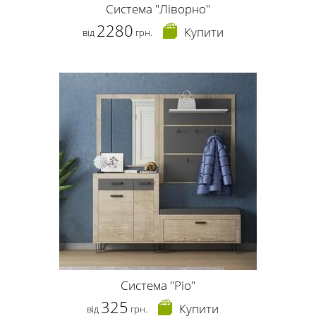
Система "Ліворно"
2280
Купити
від
грн.
Система "Ріо"
325
Купити
від
грн.