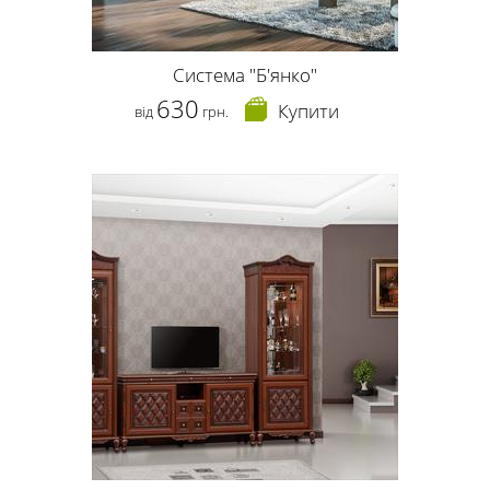
Система "Б'янко"
630
Купити
від
грн.