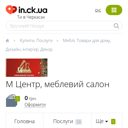
рус
Ти в Черкасах
Купити
,
Послуги
Меблі
,
Товари для дому
,
Дизайн, інтер'єр
,
Декор
М Центр, меблевий салон
0
грн.
0
Оформити
Ще
Головна
Послуги
5
13