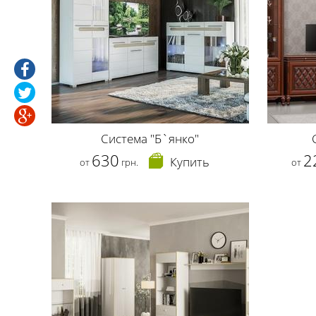
Система "Б`янко"
630
2
Купить
от
грн.
от