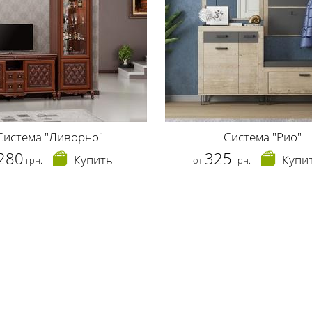
Система "Ливорно"
Система "Рио"
280
325
Купить
Купи
грн.
от
грн.