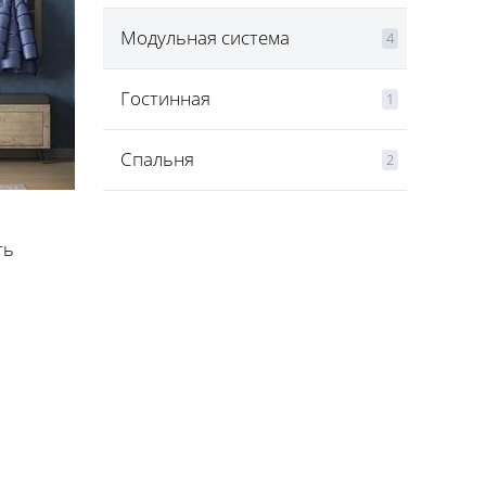
Модульная система
4
Гостинная
1
Спальня
2
ть