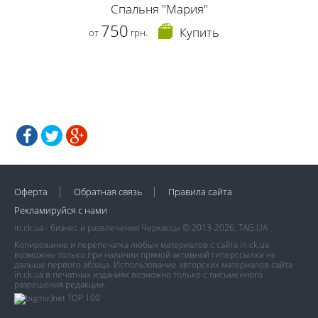
Спальня "Мария"
750
Купить
от
грн.
Оферта
Обратная связь
Правила сайта
Рекламируйся с нами
in.ck.ua - бизнес и развлечения Черкассы © 2013-2026, TAG.UA
Копирование и перепечатка любых материалов с сайта in.ck.ua
возможны только при наличии прямой активной гиперссылки не
дальше первого абзаца. Использование авторских материалов сайта
in.ck.ua в печатных изданиях возможно только с письменного
разрешения редакции.