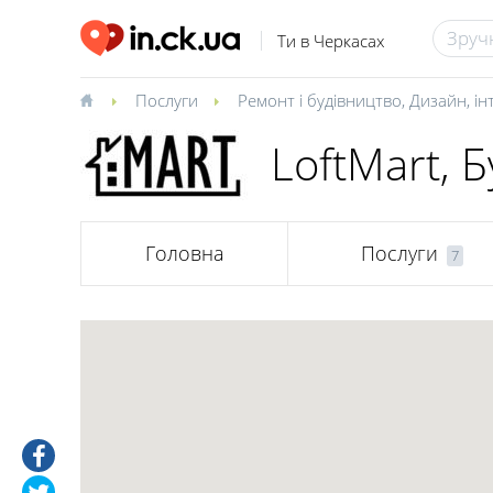
Ти в Черкасах
Послуги
Ремонт і будівництво
,
Дизайн, ін
LoftMart, 
Головна
Послуги
7