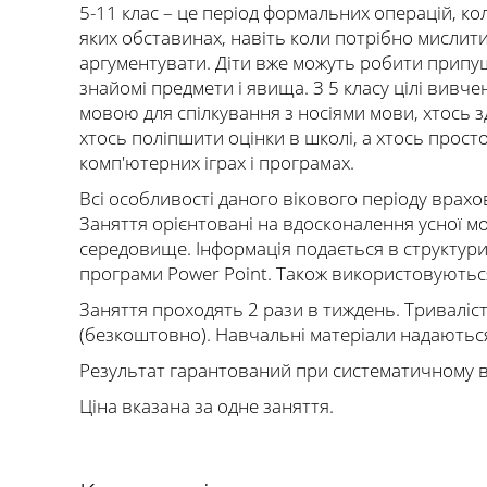
5-11 клас – це період формальних операцій, ко
яких обставинах, навіть коли потрібно мислити
аргументувати. Діти вже можуть робити припу
знайомі предмети і явища. З 5 класу цілі вивч
мовою для спілкування з носіями мови, хтось 
хтось поліпшити оцінки в школі, а хтось прост
комп'ютерних іграх і програмах.
Всі особливості даного вікового періоду врах
Заняття орієнтовані на вдосконалення усної 
середовище. Інформація подається в структур
програми Power Point. Також використовуються 
Заняття проходять 2 рази в тиждень. Триваліст
(безкоштовно). Навчальні матеріали надаютьс
Результат гарантований при систематичному ві
Ціна вказана за одне заняття.