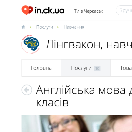
Ти в Черкасах
Послуги
Навчання
Лінгвакон, навч
Головна
Послуги
Тов
10
Англійська мова 
класів