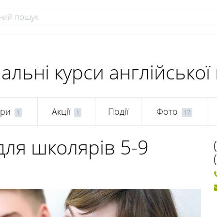
альні курси англійської
ари
Акції
Події
Фото
1
1
17
для школярів 5-9