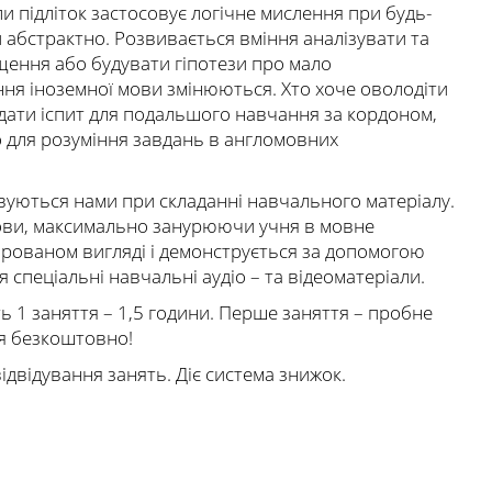
ли підліток застосовує логічне мислення при будь-
 абстрактно. Розвивається вміння аналізувати та
щення або будувати гіпотези про мало
ення іноземної мови змінюються. Хто хоче оволодіти
здати іспит для подальшого навчання за кордоном,
о для розуміння завдань в англомовних
овуються нами при складанні навчального матеріалу.
мови, максимально занурюючи учня в мовне
ированом вигляді і демонструється за допомогою
спеціальні навчальні аудіо – та відеоматеріали.
ь 1 заняття – 1,5 години. Перше заняття – пробне
я безкоштовно!
двідування занять. Діє система знижок.