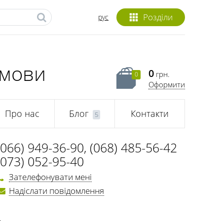
Розділи
рус
 мови
0
грн.
0
Оформити
Про нас
Блог
Контакти
5
(066) 949-36-90
,
(068) 485-56-42
(073) 052-95-40
Зателефонувати мені
Надіслати повідомлення