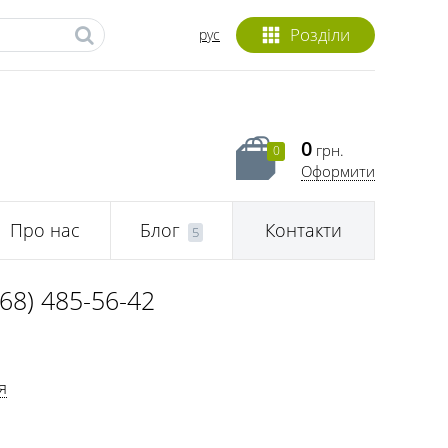
Розділи
рус
0
грн.
0
Оформити
Про нас
Блог
Контакти
5
068) 485-56-42
я