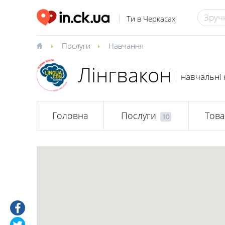
Ти в Черкасах
Послуги
Навчання
Лінгвакон
навчальні 
Головна
Послуги
Тов
10